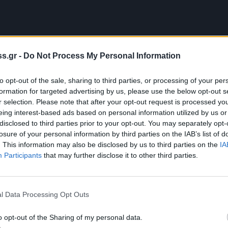
s.gr -
Do Not Process My Personal Information
to opt-out of the sale, sharing to third parties, or processing of your per
formation for targeted advertising by us, please use the below opt-out s
r selection. Please note that after your opt-out request is processed y
eing interest-based ads based on personal information utilized by us or
disclosed to third parties prior to your opt-out. You may separately opt-
losure of your personal information by third parties on the IAB’s list of
. This information may also be disclosed by us to third parties on the
IA
Participants
that may further disclose it to other third parties.
ης αγοράς,
Μάρθα Αγιονικολαϊτη, Γεωργία
ική Κερασιώτη, Παναγιώτης Ψυχογιός
, και
άννης Καρβουνιάρης
ο οποίος αναφέρεται
l Data Processing Opt Outs
ι σε συνεργασία με τον Δήμο Σπάρτης στις 22
λία.
o opt-out of the Sharing of my personal data.