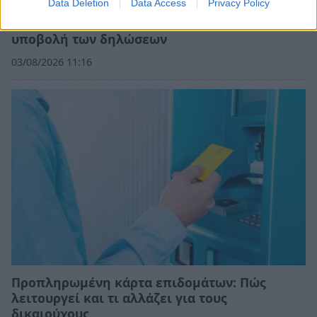
Data Deletion
Data Access
Privacy Policy
Πόθεν Έσχες 2026: Έως τις 24 Οκτωβρίου η
υποβολή των δηλώσεων
03/08/2026 11:16
Προπληρωμένη κάρτα επιδομάτων: Πώς
λειτουργεί και τι αλλάζει για τους
δικαιούχους