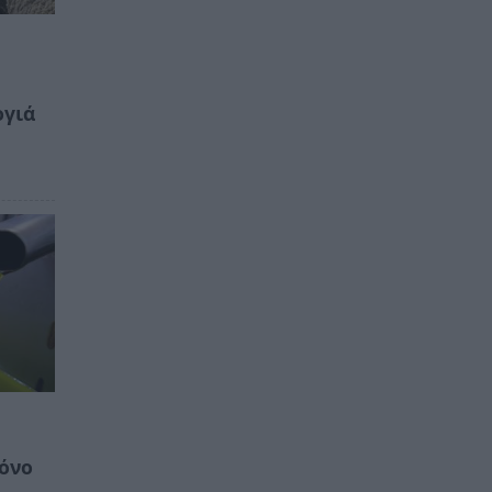
ογιά
ρόνο