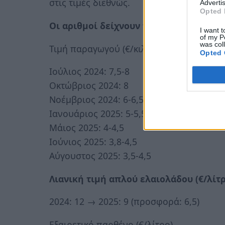
στις τιμές διεθνώς.
Advertis
Opted 
Οι αριθμοί δείχνουν την πτώση
I want t
of my P
was col
Τιμή παραγωγού (€/κιλό)
Opted 
Ιούλιος 2024: 7,5-8
Οκτώβριος 2024: 8
Νοέμβριος 2024: 6-6,5
Ιανουάριος 2025: 5-5,5
Μάιος 2025: 4-4,5
Ιούνιος 2025: 3,8-4,5
Αύγουστος 2025: 3,5-4,5
Λιανική τιμή απλού ελαιολάδου (€/λίτ
2024: 12 → 2025: 9 (προσφορά: 6,5)
Εξαιρετικό παρθένο (€/λίτρο)