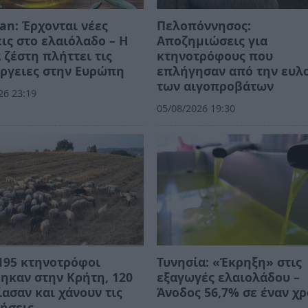
an: Έρχονται νέες
Πελοπόννησος:
ις στο ελαιόλαδο – Η
Αποζημιώσεις για
 ζέστη πλήττει τις
κτηνοτρόφους που
ργειες στην Ευρώπη
επλήγησαν από την ευλ
των αιγοπροβάτων
26 23:19
05/08/2026 19:30
195 κτηνοτρόφοι
Τυνησία: «Έκρηξη» στις
ηκαν στην Κρήτη, 120
εξαγωγές ελαιολάδου –
ασαν και χάνουν τις
Άνοδος 56,7% σε έναν χ
ήσεις