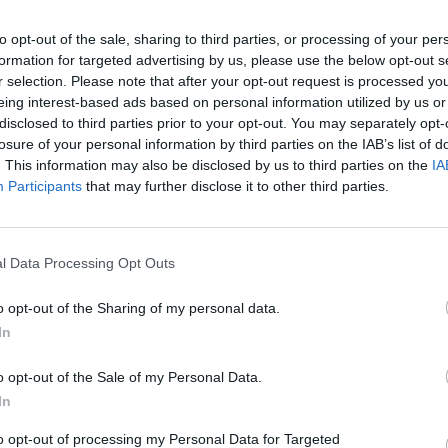
ωση αποδίδεται στη διπλάσια σχεδόν
to opt-out of the sale, sharing to third parties, or processing of your per
ι 130.000 το 2023), καθώς και στις επιθετικές
formation for targeted advertising by us, please use the below opt-out s
οι επιχειρήσει
ς για να ανακάμψει η
r selection. Please note that after your opt-out request is processed y
άτω από τα 10 λίτρα ανά άτομο (από 12 λίτρα
eing interest-based ads based on personal information utilized by us or
disclosed to third parties prior to your opt-out. You may separately opt-
losure of your personal information by third parties on the IAB’s list of
. This information may also be disclosed by us to third parties on the
IA
Participants
that may further disclose it to other third parties.
 ανακούφιση. Η παραγωγή
ενδέχεται να
l Data Processing Opt Outs
ας περαιτέρω την πίεση στις τιμές.
Παρότι
ικές συνθήκες βοήθησαν την καλλιέργεια, με
o opt-out of the Sharing of my personal data.
α καλή χρονιά, χωρίς ωστόσο σαφή εκτίμηση
In
o opt-out of the Sale of my Personal Data.
πανία,
η οποία ενδέχεται να καταγράψει
In
ν, γεγονός που θα επιφέρει νέες πιέσεις
to opt-out of processing my Personal Data for Targeted