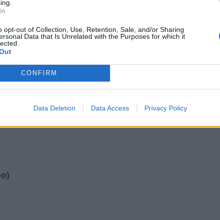
ing.
In
o opt-out of Collection, Use, Retention, Sale, and/or Sharing
ersonal Data that Is Unrelated with the Purposes for which it
lected.
Out
CONFIRM
Data Deletion
Data Access
Privacy Policy
ρο)