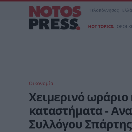
Πελοπόννησος
Ελλ
HOT TOPICS:
ΟΡΟΙ Χ
Οικονομία
Χειμερινό ωράριο 
καταστήματα - Αν
Συλλόγου Σπάρτης