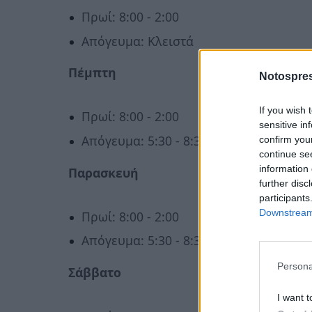
Πρωί: 8:00 - 2:00
Απόγευμα: Κλειστά
Πέμπτη
Notospres
If you wish 
Πρωί: 8:00 - 2:00
sensitive in
Απόγευμα: 5:30 - 8:30
confirm you
continue se
information 
Παρασκευή
further disc
participants
Downstream 
Πρωί: 8:00 - 2:00
Απόγευμα: 5:30 - 8:30
Persona
Σάββατο
I want t