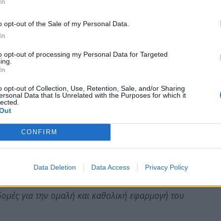
In
o opt-out of the Sale of my Personal Data.
In
ρεωτική εφαρμογή του συστήματος IRIS
to opt-out of processing my Personal Data for Targeted
ing.
In
o opt-out of Collection, Use, Retention, Sale, and/or Sharing
 την έντονη ανησυχία του για την απόφαση
ersonal Data that Is Unrelated with the Purposes for which it
lected.
 IRIS από την 1η Νοεμβρίου 2025 και με
Out
ονομίας και Οικονομικών ζητά την άμεση
ς.
CONFIRM
 Καρβουνιάρης
«είναι αδιανόητο να
στιγμή που ούτε οι τράπεζες, ούτε οι τεχνικοί
Data Deletion
Data Access
Privacy Policy
τη Αρχή Δημοσίων Εσόδων (ΑΑΔΕ) έχουν
δομές για την ομαλή και καθολική εφαρμογή του