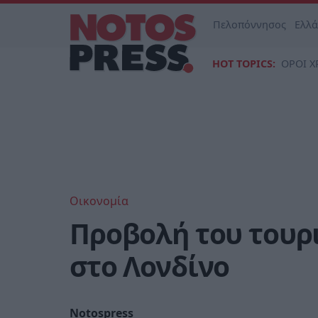
Πελοπόννησος
Ελλ
HOT TOPICS:
ΟΡΟΙ Χ
Οικονομία
Προβολή του τουρ
στο Λονδίνο
Notospress