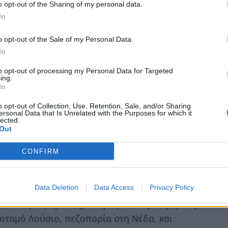
ιτισμού το Μουσείο Ακρόπολης, την
o opt-out of the Sharing of my personal data.
αράσταση αρχαιολογικής ανασκαφής,
In
ολόγου για να ζήσουν τη χαρά της
o opt-out of the Sale of my Personal Data.
In
ς επιμελήθηκαν οι κορυφαίοι Έλληνες
to opt-out of processing my Personal Data for Targeted
ing.
Στέλιος Παρλιάρος, απήλαυσαν τα μοναδικά
In
ς ως καλύτερος barman του κόσμου,
o opt-out of Collection, Use, Retention, Sale, and/or Sharing
γματοποιήθηκαν σεμινάρια οινογνωσίας
ersonal Data that Is Unrelated with the Purposes for which it
lected.
του κρασιού.
Out
 κάτω από την εκπληκτική θέα της Γλώσσας
CONFIRM
ινούς πολιτισμούς της Αρκαδίας και της
την μοναδική παραλία της Φοινικούντας, την
Data Deletion
Data Access
Privacy Policy
μεία όπως είναι τα ενεργά μοναστήρια της
 υπαίθριες δραστηριότητες που προσφέρει η
ποταμό Λούσιο, πεζοπορία στη Νέδα, και