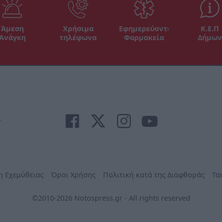
Άμεση
Χρήσιμα
Εφημερεύοντα
Κ.Ε.Π
Ανάγκη
τηλέφωνα
Φαρμακεία
Δήμων
r
η Εχεμύθειας
Όροι Χρήσης
Πολιτική κατά της Διαφθοράς
Τα
©2010-2026 Notospress.gr - All rights reserved