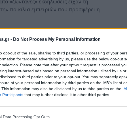
 από «ζωντανές» εκδηλώσεις είχαν τη
 την ποικιλία εμπειριών που προσφέρει η
λοποννησιακά χρώματα έκαναν τη διαφορά.
ιότητας προσέφεραν ένα ιδανικό περιβάλλον
s.gr -
Do Not Process My Personal Information
ση. Με απλά λόγια, ήταν μια πρώτη ματιά στο
χρώματα, ψηλά βουνά, μοναδικές
to opt-out of the sale, sharing to third parties, or processing of your per
formation for targeted advertising by us, please use the below opt-out s
ούς ακτινοβολίας, χαμογελαστοί και ευγενικοί
r selection. Please note that after your opt-out request is processed y
 παζλ.
eing interest-based ads based on personal information utilized by us or
disclosed to third parties prior to your opt-out. You may separately opt-
.μ. ελληνικού θεματικού πάρκου προσκλήθηκαν
losure of your personal information by third parties on the IAB’s list of
. This information may also be disclosed by us to third parties on the
IA
ητή ελληνική παραλία, παρακολουθώντας
Participants
that may further disclose it to other third parties.
ιακών τοποθεσιών, νησιών και
διασκεδάσουν, παίζοντας beach soccer,
t games».
l Data Processing Opt Outs