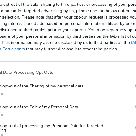
to opt-out of the sale, sharing to third parties, or processing of your per
– 174.174 ευρώ
formation for targeted advertising by us, please use the below opt-out s
r selection. Please note that after your opt-out request is processed y
296/1982): 11.900 δικαιούχοι – 4.994.140
eing interest-based ads based on personal information utilized by us or
disclosed to third parties prior to your opt-out. You may separately opt-
losure of your personal information by third parties on the IAB’s list of
σφάλιστων Υπερηλίκων: 23.448
. This information may also be disclosed by us to third parties on the
IA
Participants
that may further disclose it to other third parties.
 ευρώ
 12.277.150 ευρώ
l Data Processing Opt Outs
ιοχών: 5 δικαιούχοι – 2.100 ευρώ
o opt-out of the Sharing of my personal data.
9.069 ευρώ
In
σικές καταστροφές: 17 δικαιούχοι –
o opt-out of the Sale of my Personal Data.
In
 40.827 ευρώ
to opt-out of processing my Personal Data for Targeted
79.694 ευρώ
ing.
In