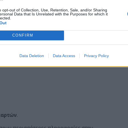
δικαιούχοι – 1.883.700 ευρώ
o opt-out of Collection, Use, Retention, Sale, and/or Sharing
σφάλιστων Υπερηλίκων σε μέλη της
ersonal Data that Is Unrelated with the Purposes for which it
lected.
13 δικαιούχοι – 3.334.900 ευρώ
Out
CONFIRM
ατα
Data Deletion
Data Access
Privacy Policy
καρτών
.
σουν περισσότερες πληροφορίες στην