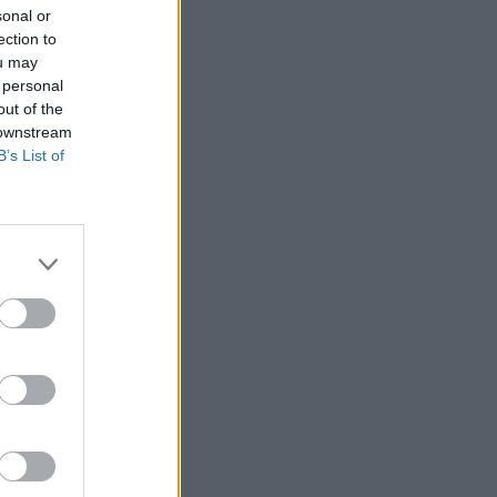
sonal or
ection to
ou may
 personal
out of the
 downstream
B’s List of