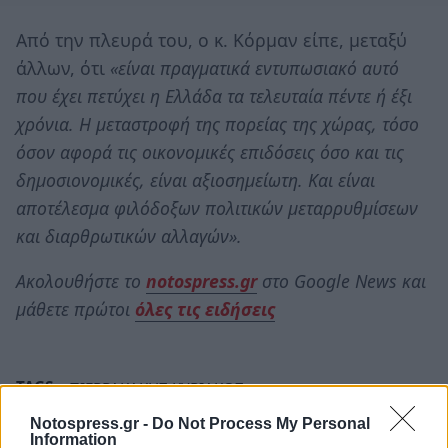
Από την πλευρά του, ο κ. Κόρμαν είπε, μεταξύ
άλλων, ότι
«είναι πραγματικά εντυπωσιακό αυτό
που έχει πετύχει η Ελλάδα τα τελευταία πέντε ή έξι
χρόνια. Η μεταστροφή της πορείας της χώρας, τόσο
όσον αφορά τις οικονομικές επιδόσεις όσο και τις
δημοσιονομικές, είναι αξιοσημείωτη. Και είναι
αποτέλεσμα φιλόδοξων πολιτικών μεταρρυθμίσεων
και διαρθρωτικών αλλαγών».
Ακολουθήστε το
notospress.gr
στο Google News και
μάθετε πρώτοι
όλες τις ειδήσεις
TAGS:
ΠΙΕΡΡΑΚΑΚΗΣ ΚΥΡΙΑΚΟΣ
Notospress.gr -
Do Not Process My Personal
Information