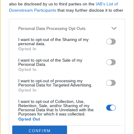
also be disclosed by us to third parties on the
IAB’s List of
Downstream Participants
that may further disclose it to other
third parties.
Personal Data Processing Opt Outs
Ενοίκια: Τέλος στις πληρωμές με μετρητά από
1η Οκτώβρη
I want to opt-out of the Sharing of my
personal data.
06/08/2026 10:29
Opted In
I want to opt-out of the Sale of my
Personal Data.
Opted In
I want to opt-out of processing my
Personal Data for Targeted Advertising.
Opted In
I want to opt-out of Collection, Use,
Retention, Sale, and/or Sharing of my
Personal Data that Is Unrelated with the
Purposes for which it was collected.
Opted Out
CONFIRM