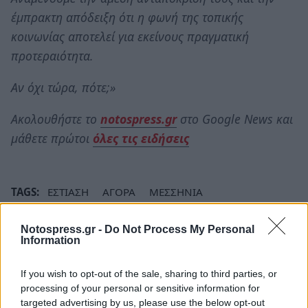
έμπρακτη απόδειξη ότι η φωνή της τοπικής
κοινωνίας αποτελεί για εκείνους πραγματική
προτεραιότητα.
Αν όχι τώρα, πότε;»
Ακολουθήστε το
notospress.gr
στο Google News και
μάθετε πρώτοι
όλες τις ειδήσεις
TAGS:
ΕΣΤΙΑΣΗ
ΑΓΟΡΑ
ΜΕΣΣΗΝΙΑ
Notospress.gr -
Do Not Process My Personal
Information
If you wish to opt-out of the sale, sharing to third parties, or
processing of your personal or sensitive information for
targeted advertising by us, please use the below opt-out