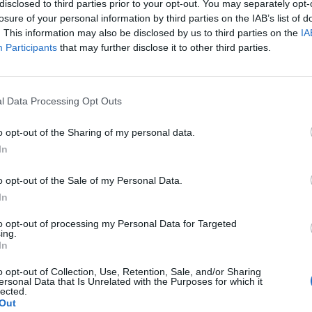
disclosed to third parties prior to your opt-out. You may separately opt-
losure of your personal information by third parties on the IAB’s list of
ποβολή δηλώσεων φορολογίας εισοδήματος
. This information may also be disclosed by us to third parties on the
IA
Participants
that may further disclose it to other third parties.
η από το λογαριασμό του νομικού
έλεσμα εμφάνιση λανθασμένων στοιχείων.
ές εμφανίζεται μήνυμα σφάλματος με
l Data Processing Opt Outs
το Taxisnet.
πιτηδευματιών που επιθυμούσαν να
o opt-out of the Sharing of my personal data.
ές δαπάνες ή με ζημιογόνα αποτελέσματα.
In
τύπων και των δηλώσεων που έχουν τη
o opt-out of the Sale of my Personal Data.
In
ειτουργήσει χωρίς λάθη η ηλεκτρονική
to opt-out of processing my Personal Data for Targeted
η της υποβολής της δήλωσης, ενώ
ing.
υτότητα πληρωμής».
In
ί καθυστερήσεις στην Υπηρεσία μιας στάσης
o opt-out of Collection, Use, Retention, Sale, and/or Sharing
ersonal Data that Is Unrelated with the Purposes for which it
προβληματικής σύνδεσης με την κεντρική
lected.
Out