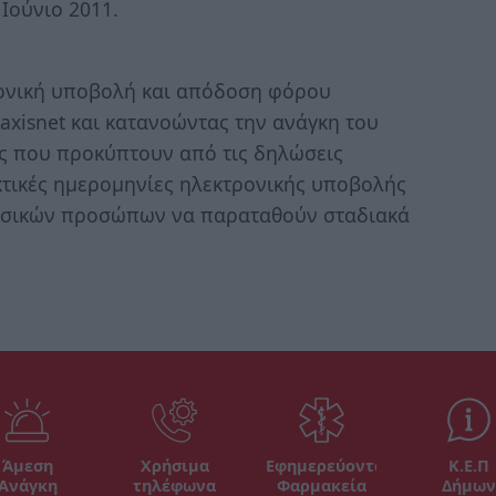
 Ιούνιο 2011.
ρονική υποβολή και απόδοση φόρου
axisnet και κατανοώντας την ανάγκη του
ς που προκύπτουν από τις δηλώσεις
κτικές ημερομηνίες ηλεκτρονικής υποβολής
υσικών προσώπων να παραταθούν σταδιακά
Άμεση
Χρήσιμα
Εφημερεύοντα
Κ.Ε.Π
Ανάγκη
τηλέφωνα
Φαρμακεία
Δήμων