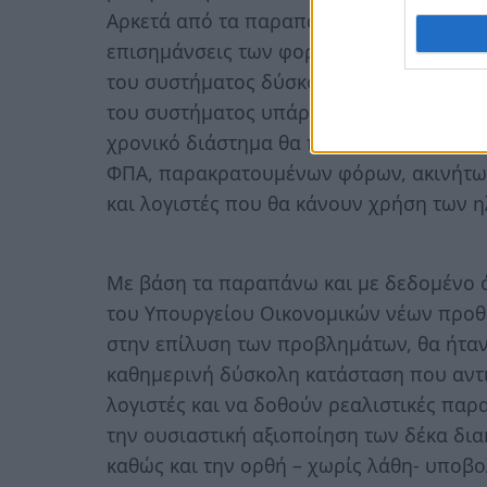
Αρκετά από τα παραπάνω προβλήματα έχ
επισημάνσεις των φορολογουμένων και άλ
του συστήματος δύσκολα θα βρουν λύση
του συστήματος υπάρχει φόβος ότι τα 
χρονικό διάστημα θα πρέπει να υποβλη
ΦΠΑ, παρακρατουμένων φόρων, ακινήτων
και λογιστές που θα κάνουν χρήση των η
Με βάση τα παραπάνω και με δεδομένο ό
του Υπουργείου Οικονομικών νέων προθ
στην επίλυση των προβλημάτων, θα ήταν
καθημερινή δύσκολη κατάσταση που αντ
λογιστές και να δοθούν ρεαλιστικές παρ
την ουσιαστική αξιοποίηση των δέκα δι
καθώς και την ορθή – χωρίς λάθη- υποβ