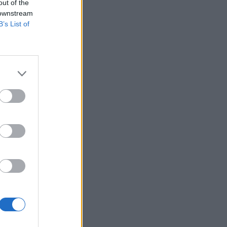
out of the
 downstream
B’s List of