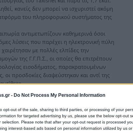
υργίας του Τaxisnet και παρά τις 1,7 εκατ.
θεί, κανείς δεν μπορεί να ισχυριστεί ακόμη
λατφόρμα του πληροφορικού συστήματος της
αιπωρία αντιμετωπίζουν καθημερινά όσοι
όμες λύσεις που παρέχει η ηλεκτρονική πύλη
ές χαιρέτησαν με πολλές ελπίδες την
γών της Γ.Γ.Π.Σ., οι οποίες θα επιτρέπουν
ρολογίας εισοδήματος, παρακρατουμένων
, οι προσδοκίες διαψεύστηκαν και αντί της
αντίθετο.
εμφανίζονται τα προβλήματα και να
s.gr -
Do Not Process My Personal Information
διακοπή λειτουργίας του Taxisnet (11-04-
Η που στεγάζεται σε υπόγειο του κτηρίου της
to opt-out of the sale, sharing to third parties, or processing of your per
formation for targeted advertising by us, please use the below opt-out s
r selection. Please note that after your opt-out request is processed y
eing interest-based ads based on personal information utilized by us or