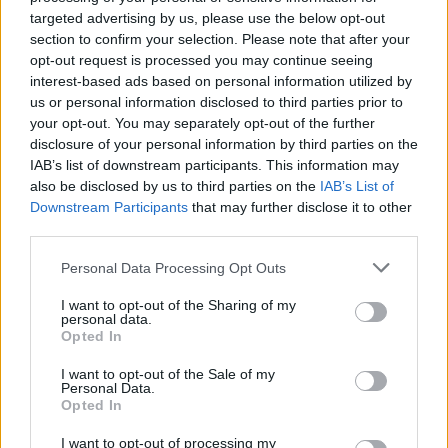
targeted advertising by us, please use the below opt-out
section to confirm your selection. Please note that after your
opt-out request is processed you may continue seeing
interest-based ads based on personal information utilized by
us or personal information disclosed to third parties prior to
your opt-out. You may separately opt-out of the further
Κατήφεια και κατάθλιψη κυριαρχούν στους
disclosure of your personal information by third parties on the
περισσότερους πλέον Έλληνες επαγγελματίες,
IAB’s list of downstream participants. This information may
also be disclosed by us to third parties on the
IAB’s List of
βιοτέχνες και εμπόρους οι οποίοι βλέπουν
Downstream Participants
that may further disclose it to other
καθημερινά ότι ο τζίρος πέφτει και προσπαθούν
third parties.
μόνοι τους χωρίς στήριξη να κρατήσουν τις
Personal Data Processing Opt Outs
επιχειρήσεις τους αφού η επίσημη πολιτεία δεν τους
προστατεύει. Αντιθέτως άφησε ανεξέλεγκτο το
I want to opt-out of the Sharing of my
personal data.
παρεμπόριο και την ίδρυση μεγάλων καταστημάτων
Opted In
ξένων αλυσίδων να απομυζούν τις μικρές
I want to opt-out of the Sale of my
επιχειρήσεις. Μέσα από αυτό το σκοτεινό τοπίο οι
Personal Data.
Opted In
ενέργειες για την ελαχιστοποίηση των επιπτώσεων
I want to opt-out of processing my
στρέφονται στις τριτοβάθμιες οργανώσεις από την