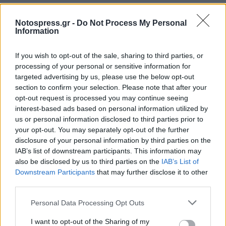
Notospress.gr -
Do Not Process My Personal
Information
4. Βραβείο περιβάλλοντος και πράσινης
If you wish to opt-out of the sale, sharing to third parties, or
ανάπτυξης
processing of your personal or sensitive information for
targeted advertising by us, please use the below opt-out
5. Βραβείο εταιρικής κοινωνικής ευθύνης
section to confirm your selection. Please note that after your
opt-out request is processed you may continue seeing
6. Βραβείο αύξησης της απασχόλησης
interest-based ads based on personal information utilized by
us or personal information disclosed to third parties prior to
7. Βραβείο ηλεκτρονικής επιχειρηματικότητας
your opt-out. You may separately opt-out of the further
disclosure of your personal information by third parties on the
8. Βραβείο Νέου Επιχειρηματία
IAB’s list of downstream participants. This information may
also be disclosed by us to third parties on the
IAB’s List of
Downstream Participants
that may further disclose it to other
9. Βραβείο Αναπτυσσόμενης Μ.Μ.Ε.
third parties.
Η προθεσμία υποβολής των φακέλων
Personal Data Processing Opt Outs
υποψηφιοτήτων είναι μέχρι την 1η Ιουλίου
I want to opt-out of the Sharing of my