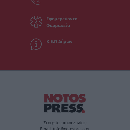
Εφημερεύοντα
Φαρμακεία
Κ.Ε.Π Δήμων
Στοιχεία επικοινωνίας:
Email. info@notospress.gr