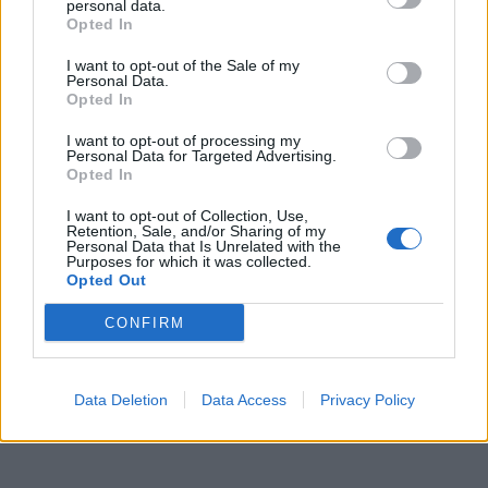
2011, ενώ για οποιαδήποτε περαιτέρω
personal data.
Opted In
πληροφορία, μπορείτε να απευθυνθείτε στην κα.
Α. Προεστού στα τηλ. 210-3622158, 210-3646187
I want to opt-out of the Sale of my
Personal Data.
ή μέσω fax στο 210-3612218
Opted In
I want to opt-out of processing my
Personal Data for Targeted Advertising.
Opted In
I want to opt-out of Collection, Use,
Retention, Sale, and/or Sharing of my
Personal Data that Is Unrelated with the
Purposes for which it was collected.
Opted Out
CONFIRM
Data Deletion
Data Access
Privacy Policy