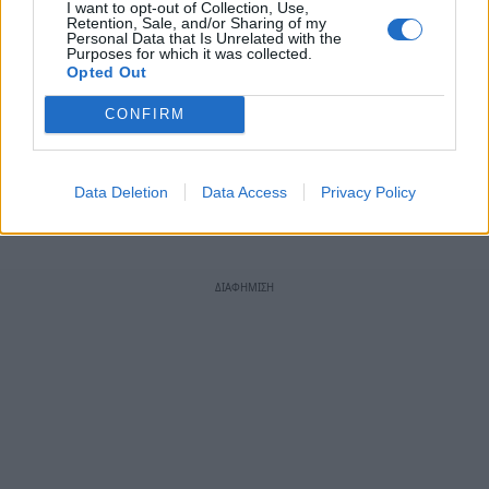
I want to opt-out of Collection, Use,
19, στην Αχαία και την Ηλεία από 8. Λάρισα,
Retention, Sale, and/or Sharing of my
Personal Data that Is Unrelated with the
Αιτωλοακαρνανία, Λακωνία, Μεσσηνία,
Purposes for which it was collected.
Ηράκλειο έχουν από 7. Λόγω γεωμορφίας στις
Opted Out
Κυκλάδες λειτουργούν 9 ΔΟΥ, ενώ από την άλλη
CONFIRM
πλευρά έξι νομοί έχουν μόνο από μία εφορία
(Άρτα, Ευρυτανία, Ζάκυνθος, Λευκάδα, Χίος και
Data Deletion
Data Access
Privacy Policy
Ρέθυμνο).