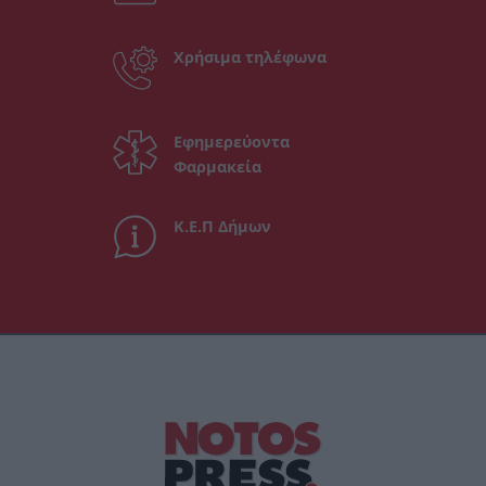
Χρήσιμα τηλέφωνα
Εφημερεύοντα
Φαρμακεία
Κ.Ε.Π Δήμων