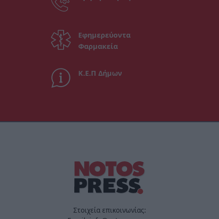
Εφημερεύοντα
Φαρμακεία
Κ.Ε.Π Δήμων
Στοιχεία επικοινωνίας: