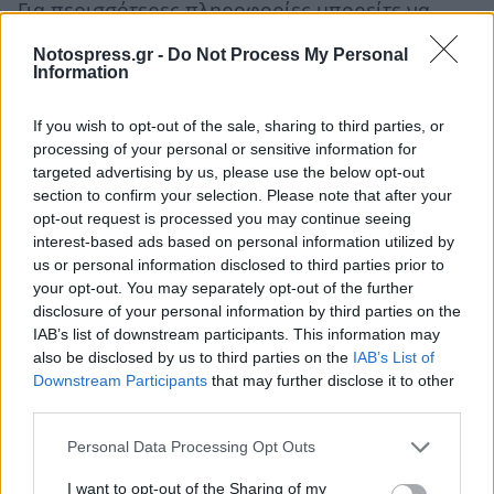
Για περισσότερες πληροφορίες μπορείτε να
καλείτε στα τηλέφωνα του 11ου Π.Τ του
Notospress.gr -
Do Not Process My Personal
Οικονομικού Επιμελητηρίου ή να επικοινωνείτε
Information
με το μέλος της τοπικής Διοίκησης του 11ου ΠΤ
If you wish to opt-out of the sale, sharing to third parties, or
του Οικονομικού Επιμελητηρίου κ. Ιωάννη
processing of your personal or sensitive information for
Μαρινόπουλο στο 6944972657.
targeted advertising by us, please use the below opt-out
section to confirm your selection. Please note that after your
opt-out request is processed you may continue seeing
interest-based ads based on personal information utilized by
us or personal information disclosed to third parties prior to
your opt-out. You may separately opt-out of the further
disclosure of your personal information by third parties on the
IAB’s list of downstream participants. This information may
also be disclosed by us to third parties on the
IAB’s List of
Downstream Participants
that may further disclose it to other
third parties.
Personal Data Processing Opt Outs
I want to opt-out of the Sharing of my