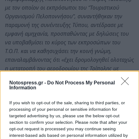
με τον οποίον οι εκπρόσωποι του “Τουριστικού
Οργανισμού Πελοποννήσου”, συναντήθηκαν την
παραμονή της συνέντευξης Τύπου, αντέδρασε με
εμφανή αμηχανία, προσπαθώντας με δηλώσεις του
να υποβαθμίσει το κύρος των εκπροσώπων του
Τ.Ο.Π. και να καθησυχάσει την κοινή γνώμη,
επαναλαμβάνοντας ότι «έχει δρομολογηθεί ολοταχώς
η μετατροπή του αεροδρομίου της Τρίπολης με
παράλληλη πολιτική και εμπορευματική χρήση»,
Notospress.gr -
Do Not Process My Personal
ξεχνώντας να τοποθετηθεί επί των ουσιαστικών
Information
ανησυχιών.
If you wish to opt-out of the sale, sharing to third parties, or
processing of your personal or sensitive information for
Να θυμίσουμε ότι, στις 16 Σεπτεμβρίου, ο κ.
targeted advertising by us, please use the below opt-out
Τατούλης, σχολιάζοντας την «τελετουργική
section to confirm your selection. Please note that after your
υπογραφή της ΚΥΑ» από τους κ.κ. Αβραμόπουλο και
opt-out request is processed you may continue seeing
interest-based ads based on personal information utilized by
Χρυσοχοΐδη, είχε πει: «μέχρι το τέλος του έτους θα