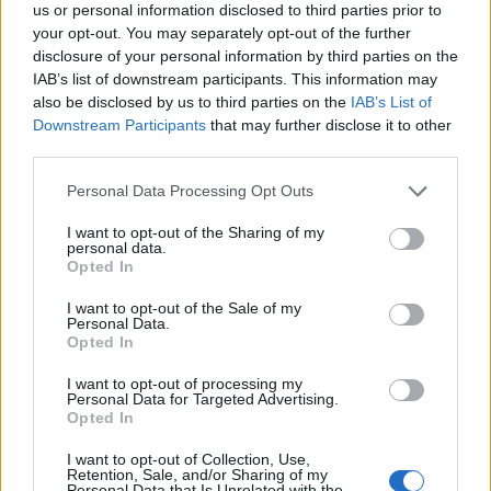
us or personal information disclosed to third parties prior to
εκκινήσει η διαγωνιστική διαδικασία και ο
your opt-out. You may separately opt-out of the further
ανταγωνιστικός διάλογος, για να προκύψει ο
disclosure of your personal information by third parties on the
IAB’s list of downstream participants. This information may
ανάδοχος του έργου. Η χρηματοδότηση θα γίνει από
also be disclosed by us to third parties on the
IAB’s List of
ιδιωτικούς πόρους και δεν θα επιβαρύνει ούτε την
Downstream Participants
that may further disclose it to other
περιφέρεια ούτε τον κρατικό προϋπολογισμό. Η
third parties.
επένδυση θα υπερβεί τα 100 εκατομμύρια ευρώ και
Personal Data Processing Opt Outs
έχει ως στόχο, την δημιουργία ενός αεροδρομίου
I want to opt-out of the Sharing of my
Low cost που θα προσφέρει υπηρεσίες υψηλού
personal data.
Opted In
επιπέδου και θα λειτουργεί παράλληλα και για
αερομεταφορές με κέντρο Logistics».
I want to opt-out of the Sale of my
Personal Data.
Opted In
Στη συνέντευξη συμμετείχαν ο Πρόεδρος του
I want to opt-out of processing my
Τουριστικού Οργανισμού Πελοποννήσου, κ.
Personal Data for Targeted Advertising.
Opted In
Κώστας Μαρινάκος, ο Αντιπρόεδρος, κ.
Δημήτρης Πολλάλης. ο εκπρόσωπος των
I want to opt-out of Collection, Use,
Retention, Sale, and/or Sharing of my
επαγγελματιών Τολού κ. Γιάννης Γεωργιδάκης, ο
Personal Data that Is Unrelated with the