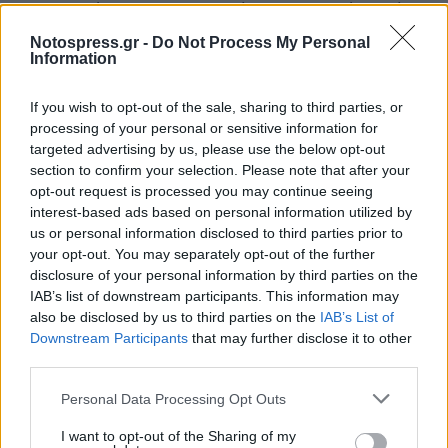
της επιχείρησης να αναγράψει ποσοστό. Η κάθε
παροχή πρέπει να ταυτίζεται με απόλυτη
Notospress.gr -
Do Not Process My Personal
Information
ακρίβεια με την αναγγελία, οικονομικά,
ποσοτικά και ποιοτικά.
If you wish to opt-out of the sale, sharing to third parties, or
processing of your personal or sensitive information for
2. Οι εκπτώσεις αφορούν προϊόντα που λόγω
targeted advertising by us, please use the below opt-out
τέλους εποχής και αλλαγής σεζόν εκποιούνται
section to confirm your selection. Please note that after your
opt-out request is processed you may continue seeing
σε χαμηλότερες τιμές. Σε περίπτωση που
interest-based ads based on personal information utilized by
πωλούνται ελαττωματικά προϊόντα, οι
us or personal information disclosed to third parties prior to
καταστηματάρχες είναι υποχρεωμένοι να
your opt-out. You may separately opt-out of the further
disclosure of your personal information by third parties on the
ενημερώνουν με ανάλογη σήμανση τον
IAB’s list of downstream participants. This information may
καταναλωτή, ότι πρόκειται για τέτοιο προϊόν και
also be disclosed by us to third parties on the
IAB’s List of
μόνο σε αυτή την περίπτωση υπάρχει δικαίωμα
Downstream Participants
that may further disclose it to other
third parties.
άρνησης αλλαγής αυτού του είδους. Αλλαγές και
επιστροφές προϊόντων γίνονται όπως συνήθως,
Personal Data Processing Opt Outs
καθ΄όλη την διάρκεια του έτους και ανάλογα με
I want to opt-out of the Sharing of my
την πολιτική που ακολουθεί η κάθε επιχείρηση.