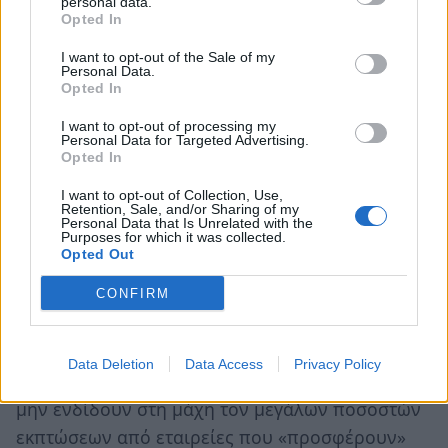
personal data.
Opted In
Σε περίπτωση άρνησης αλλαγών κατά την
διάρκεια των εκπτώσεων, πρέπει να υπάρχει
I want to opt-out of the Sale of my
Personal Data.
ειδική σήμανση σε εμφανές σημείο του
Opted In
καταστήματος, που να ενημερώνει το
I want to opt-out of processing my
καταναλωτικό κοινό.
Personal Data for Targeted Advertising.
Opted In
3. Οι καταναλωτές, πριν τις εκπτώσεις, πρέπει
I want to opt-out of Collection, Use,
να κάνουν έρευνα αγοράς στις βιτρίνες για
Retention, Sale, and/or Sharing of my
Personal Data that Is Unrelated with the
έλεγχο τιμών, ώστε να διασφαλίσουν την
Purposes for which it was collected.
Opted Out
καλύτερη δυνατή τιμή που προκύπτει μετά την
έκπτωση και να ξεχωρίσουν τα καταστήματα που
CONFIRM
θα πρέπει να εμπιστευτούν. Συνιστούμε στους
καταναλωτές να μην παρασύρονται από
Data Deletion
Data Access
Privacy Policy
ευφάνταστες δελεαστικές διαφημίσεις και να
μην ενδίδουν στη μάχη τον μεγάλων ποσοστών
εκπτώσεων από εταιρείες που «προσφέρουν»