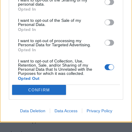
I want to opt-out of the Sharing of my
personal data.
Opted In
Επειδή με την φοροδιαφυγή παραβιάζεται η
συνταγματική αρχή της ισότητας των πολιτών
I want to opt-out of the Sale of my
Personal Data.
απέναντι στον νόμο (άρθρο 4 §1 του
Opted In
Συντάγματος).
I want to opt-out of processing my
Personal Data for Targeted Advertising.
Επειδή παραβιάζεται, επίσης, η συνταγματική
Opted In
αρχή της αναλογικότητας κατά την οποία
I want to opt-out of Collection, Use,
έκαστος συμμετέχει στα οικονομικά βάρη
Retention, Sale, and/or Sharing of my
Personal Data that Is Unrelated with the
ανάλογα με τις δυνάμεις του (άρθρο 4 § 5 Σ).
Purposes for which it was collected.
Opted Out
Επειδή σε εποχή βαθειάς και παρατεταμένης
CONFIRM
οικονομικής κρίσης δε μπορεί να είναι ανεκτές
συμπεριφορές που παραβιάζουν την κοινωνική
Data Deletion
Data Access
Privacy Policy
ηθική και προκαλούν το αίσθημα της κοινωνικής
δικαιοσύνης.