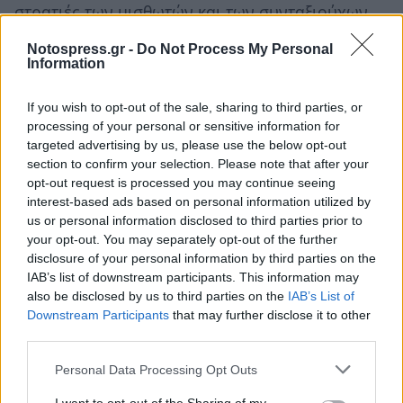
στρατιές των μισθωτών και των συνταξιούχων,
οι οποίες υπερβαίνουν τα τρία εκατομμύρια,
Notospress.gr -
Do Not Process My Personal
αποτελούν τα αναγκαστικά υποζύγια των
Information
επαχθέστατων φορολογικών βαρών.
If you wish to opt-out of the sale, sharing to third parties, or
Επειδή το κράτος δεν φαίνεται να διαθέτει
processing of your personal or sensitive information for
targeted advertising by us, please use the below opt-out
«ισχυρή» βούληση για να πατάξει την
section to confirm your selection. Please note that after your
φοροδιαφυγή, οι δε εισπρακτικοί του
opt-out request is processed you may continue seeing
μηχανισμοί, βαθειά διαβρωμένοι, «αδυνατούν»
interest-based ads based on personal information utilized by
us or personal information disclosed to third parties prior to
να την αντιμετωπίσουν αποτελεσματικά.
your opt-out. You may separately opt-out of the further
disclosure of your personal information by third parties on the
Επειδή είναι κοινωνικά ανήθικο οι
IAB’s list of downstream participants. This information may
φοροδιαφεύγοντες να απολαμβάνουν τις
also be disclosed by us to third parties on the
IAB’s List of
Downstream Participants
that may further disclose it to other
προσφερόμενες ιατρικές, φαρμακευτικές,
third parties.
νοσηλευτικές παροχές κλπ εξίσου με εκείνους
που συμμετέχουν στις φορολογικές και
Personal Data Processing Opt Outs
ασφαλιστικές εισφορές.