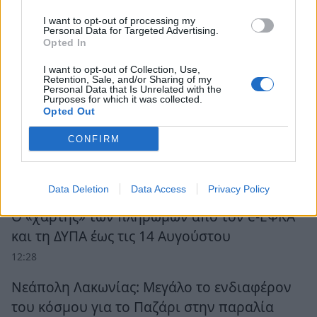
I want to opt-out of processing my
Personal Data for Targeted Advertising.
Opted In
I want to opt-out of Collection, Use,
Retention, Sale, and/or Sharing of my
Personal Data that Is Unrelated with the
Purposes for which it was collected.
Opted Out
CONFIRM
Ροή Ειδήσεων
Data Deletion
Data Access
Privacy Policy
Ο «χάρτης» των πληρωμών από τον e-ΕΦΚΑ
και τη ΔΥΠΑ έως τις 14 Αυγούστου
12:28
Νεάπολη Λακωνίας: Μεγάλο το ενδιαφέρον
του κόσμου για το Παζάρι στην παραλία