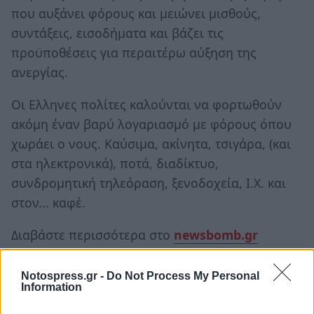
που αυξάνει φόρους και μειώνει μισθούς,
συντάξεις, εισοδήματα και βάζει τις
προϋποθέσεις για περαιτέρω αύξηση της
ανεργίας.
Οι Ελληνες πολίτες καλούνται να φορτωθούν
ακόμη έναν βαρύ λογαριασμό με φόρους όπου
χωράει ο νους. Καύσιμα, ακίνητα, τσιγάρα, (και
στα ηλεκτρονικά), ποτά, διαδίκτυο,
συνδρομητική τηλεόραση, ξενοδοχεία, Ι.Χ. και
στον... καφέ.
Διαβάστε περισσότερα στο
newsbomb.gr
Notospress.gr -
Do Not Process My Personal
Information