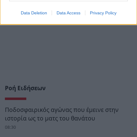
Data Deletion
Data Access
Privacy Policy
Ροή Ειδήσεων
Ποδοσφαιρικός αγώνας που έμεινε στην
ιστορία ως το ματς του θανάτου
08:30