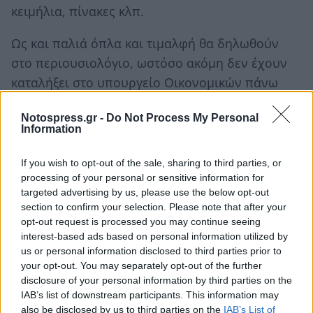
κειμήλια, πίνακες κλπ.
Ως και παλιά όπλα και τιμαλφή θα δηλωθούν
στο περιουσιολόγιο, ωστόσο ακόμη δεν έχουν
καταλήξει στο υπουργείο Οικονομικών πάνω
από ποιας αξίας αντικείμενα θα δηλωθούν και
Notospress.gr -
Do Not Process My Personal
ποιος θα εκτιμήσει την αξία των εν λόγω
Information
περιουσιακών στοιχείων για να αναγραφούν
στην ηλεκτρονική δήλωση.
If you wish to opt-out of the sale, sharing to third parties, or
processing of your personal or sensitive information for
Όπως αναφέρει η εφημερίδα, θα δηλωθούν
targeted advertising by us, please use the below opt-out
section to confirm your selection. Please note that after your
επίσης και όλα τα μετρητά, ακόμα και το 1 ευρώ,
opt-out request is processed you may continue seeing
όπως και αμοιβαία κεφάλαια, συμμετοχές σε
interest-based ads based on personal information utilized by
εταιρείες, μετοχές, καταθέσεις στο εξωτερικό
us or personal information disclosed to third parties prior to
your opt-out. You may separately opt-out of the further
κλπ.
disclosure of your personal information by third parties on the
IAB’s list of downstream participants. This information may
also be disclosed by us to third parties on the
IAB’s List of