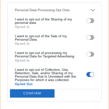
third parties.
Οι κτηνοτρόφοι και οι μελισσοκόμοι
αναγγέλλουν την ζημιά που έχουν υποστεί στο
Personal Data Processing Opt Outs
ζωικό κεφάλαιο εντός του ίδιου διαστήματος
I want to opt-out of the Sharing of my
στο τηλ.: 2710-230640 (ΕΛΓΑ Τρίπολης, κα
personal data.
Opted In
Βελισσάρη Γεωργία). (Αφορά μόνο απώλεια
ζώων και μελισσών, όχι εγκαταστάσεων)
I want to opt-out of the Sale of my
Personal Data.
Opted In
ΣΧΕΤΙΚΑ ΜΕ ΤΟ ΠΡΟΓΡΑΜΜΑ ΚΡΑΤΙΚΩΝ
ΟΙΚΟΝΟΜΙΚΩΝ ΕΝΙΣΧΥΣΕΩΝ (ΠΣΕΑ)
I want to opt-out of processing my
Personal Data for Targeted Advertising.
Το πρόγραμμα καλύπτει τις παρακάτω ζημιές:
Opted In
α) Καταστροφή επιφανειακών σωλήνων
I want to opt-out of Collection, Use,
(λάστιχων) άρδευσης, ΑΝΕΞΑΡΤΗΤΩΣ ΕΤΟΥΣ
Retention, Sale, and/or Sharing of my
Personal Data that Is Unrelated with the
ΑΓΟΡΑΣ (απαραίτητη η προσκόμιση τιμολογίου
Purposes for which it was collected.
Opted Out
αγοράς νέων σωλήνων άρδευσης στην τελική
δήλωση).
CONFIRM
β) Εκρίζωση δέντρων με την προϋπόθεση να
έχει συμβεί σε ποσοστό άνω του 30% του