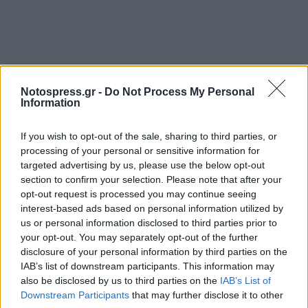
Notospress.gr -
Do Not Process My Personal
Information
If you wish to opt-out of the sale, sharing to third parties, or
ΣΧΕΤΙΚΑ ΜΕ ΤΙΣ ΖΗΜΙΕΣ ΠΟΥ ΚΑΛΥΠΤΕΙ Ο ΕΛΓΑ
processing of your personal or sensitive information for
(ηρτημένη παραγωγή)
targeted advertising by us, please use the below opt-out
Οι παραγωγοί που οι καλλιέργειες τους
section to confirm your selection. Please note that after your
opt-out request is processed you may continue seeing
ζημιώθηκαν σε ποσοστό ΜΕΓΑΛΥΤΕΡΟ του 20%
interest-based ads based on personal information utilized by
της ΣΥΝΟΛΙΚΗΣ ΠΑΡΑΓΩΓΗΣ που περίμεναν να
us or personal information disclosed to third parties prior to
συγκομίσουν, μπορούν να υποβάλλουν δήλωση
your opt-out. You may separately opt-out of the further
disclosure of your personal information by third parties on the
ζημιάς στους κατά τόπους ανταποκριτές Ε.Λ.Γ.Α.
IAB’s list of downstream participants. This information may
του Δήμου μέχρι και την Πέμπτη 22 Σεπτεμβρίου
also be disclosed by us to third parties on the
IAB’s List of
2016.
Downstream Participants
that may further disclose it to other