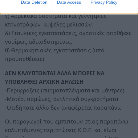
Data Deletion
Data Access
Privacy Policy
συνόλου των κατεχόντων δέντρων κατά είδος.
γ) Αρμεκτικά συστήματα και γεννήτριες
κτηνοτρόφων, κυψέλες μελισσών.
δ) Σταυλικές εγκαταστάσεις, αγροτικές αποθήκες
νομίμως αδειοδοτημένες.
θ) Θερμοκηπιακές εγκαταστάσεις (υπό
προϋποθέσεις)
ΔΕΝ ΚΑΛΥΠΤΟΝΤΑΙ ΑΛΛΑ ΜΠΟΡΕΙ ΝΑ
ΥΠΟΒΛΗΘΕΙ ΑΡΧΙΚΗ ΔΗΛΩΣΗ
-Περιφράξεις (συρματοπλέγματα και μάντρες)
-Μοτέρ, πομώνες, αντλητικά συγκροτήματα
-Οτιδήποτε άλλο δεν αναφέρεται παραπάνω
Οι παραγωγοί που εμπίπτουν στιας παραπάνω
καλυπτόμενες περιπτώσεις Κ.Ο.Ε. και είναι