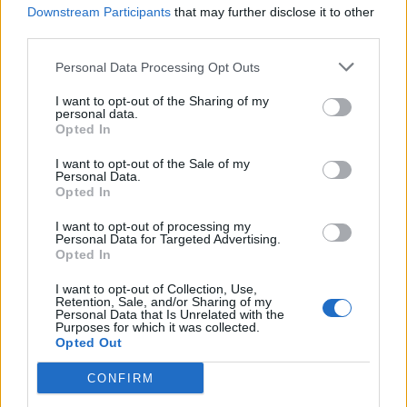
Έχοντας δε, ως γνώμονα και το γεγονός ότι ένα από
Downstream Participants
that may further disclose it to other
third parties.
τα δομικά προβλήματα της Ελληνικής οικονομίας
είναι η ολιγοπώλησή της και η ανάπτυξη της
Personal Data Processing Opt Outs
επιχειρηματικότητας επί τη βάση “γνωριμιών” και
I want to opt-out of the Sharing of my
“διασυνδέσεων”, δεν θα θέλαμε να ενταθούν αυτά τα
personal data.
Opted In
φαινόμενα και πριμοδοτηθούν και με το παρόν
νομοσχέδιο. Αυτά μας καταμαρτυρούν διεθνείς
I want to opt-out of the Sale of my
Personal Data.
οργανισμοί και υπεύθυνοι θεσμικών φορέων.
Opted In
I want to opt-out of processing my
Ας μη συμβάλει αυτό το νομοσχέδιο στην ακόμα
Personal Data for Targeted Advertising.
μεγαλύτερη συγκεντροποίηση οικονομικών
Opted In
δραστηριοτήτων μέσα από δήμευση περιουσιών και
I want to opt-out of Collection, Use,
Retention, Sale, and/or Sharing of my
κατασυκοφάντηση επαγγελματικών κλάδων,
Personal Data that Is Unrelated with the
Purposes for which it was collected.
βιοπαλαιστών. Αυτοί δε, οι βιοπαλαιστές, ακόμα και
Opted Out
με τις όποιες υπαρκτές η ανύπαρκτες “αμαρτίες”
CONFIRM
τους, δεν “παρκάρισαν” τις καταθέσεις τους, στις