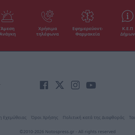
Άμεση
Χρήσιμα
Εφημερεύοντα
Κ.Ε.Π
Ανάγκη
τηλέφωνα
Φαρμακεία
Δήμων
r
η Εχεμύθειας
Όροι Χρήσης
Πολιτική κατά της Διαφθοράς
Τα
©2010-2026 Notospress.gr - All rights reserved