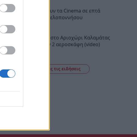
Τι προβάλλουν τα Cinema σε επτά
πόλεις της Πελοποννήσου
15:12
Φωτιά τώρα στο Αριοχώρι Καλαμάτας
– Επιχειρούν 2 αεροσκάφη (video)
14:44
Δείτε όλες τις ειδήσεις