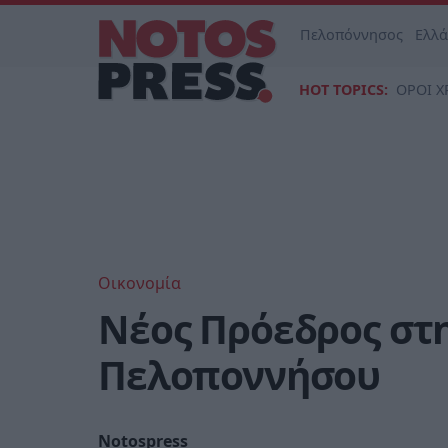
Πελοπόννησος
Ελλ
HOT TOPICS:
ΟΡΟΙ Χ
Οικονομία
Νέος Πρόεδρος στη
Πελοποννήσου
Notospress