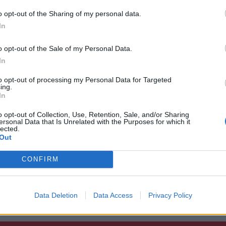
 Τράπεζας προεδρεύοντος του Α΄
o opt-out of the Sharing of my personal data.
In
ο Γεώργιος Δαλαμαρίνης
o opt-out of the Sale of my Personal Data.
’ Αντιπρόεδρος ο Βασίλειος Κατωπόδης,
In
μίας ο Γέωργιος Βερδές. Μέλη εκλέχθηκαν οι
ος, Μαρκέλλος Ιωάννης και Μαρράς Κων/
to opt-out of processing my Personal Data for Targeted
ing.
In
o opt-out of Collection, Use, Retention, Sale, and/or Sharing
ιπόντος προέδρου έγινε οικονομική
ersonal Data that Is Unrelated with the Purposes for which it
lected.
α Διοίκηση τόνισε ότι θα συνεχίσει
Out
ν ανοδική πορεία της Τράπεζας
εταίρων – μελών της και όλων των πελατών
CONFIRM
Data Deletion
Data Access
Privacy Policy