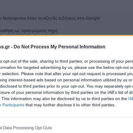
 Notospress όταν αναζητάς ειδήσεις στη Google
οσθήκη ως προτιμώμενη πηγή
τα αποτελέσματα της Google
s.gr -
Do Not Process My Personal Information
to opt-out of the sale, sharing to third parties, or processing of your per
formation for targeted advertising by us, please use the below opt-out s
r selection. Please note that after your opt-out request is processed y
ία της Διοίκησης της Συνεταιριστικής
eing interest-based ads based on personal information utilized by us or
οκειμένου να εκλέξουν νέο πρόεδρο στη θέση
disclosed to third parties prior to your opt-out. You may separately opt-
losure of your personal information by third parties on the IAB’s list of
. This information may also be disclosed by us to third parties on the
IA
Participants
that may further disclose it to other third parties.
έλη του Διοικητικού Συμβουλίου
ρώτο επιλαχόντα στις εκλογές της 18ης
εξελίχθηκαν οι νόμιμες διαδικασίες από τις
l Data Processing Opt Outs