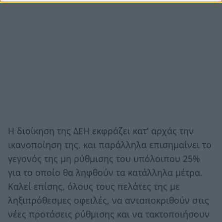
Η διοίκηση της ΔΕΗ εκφράζει κατ' αρχάς την
ικανοποίηση της, και παράλληλα επισημαίνει το
γεγονός της μη ρύθμισης του υπόλοιπου 25%
για το οποίο θα ληφθούν τα κατάλληλα μέτρα.
Καλεί επίσης, όλους τους πελάτες της με
ληξιπρόθεσμες οφειλές, να ανταποκριθούν στις
νέες προτάσεις ρύθμισης και να τακτοποιήσουν