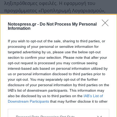
ληξιπρόθεσμες οφειλές. Η εφαρμογή του
προγράμματος «Προπληρωμή Λογαριασμού»,
ξεκινά άμεσα για τις μεγάλες επιχειρήσεις, και
Notospress.gr -
Do Not Process My Personal
τον Μάρτιο του 2017 θα εφαρμοστεί και για τα
Information
νοικοκυριά, τους επαγγελματίες και τις μικρές
επιχειρήσεις.
If you wish to opt-out of the sale, sharing to third parties, or
processing of your personal or sensitive information for
Σύμφωνα με τα στοιχεία της επιχείρησης, το
targeted advertising by us, please use the below opt-out
section to confirm your selection. Please note that after your
πρόγραμμα ρύθμισης οφειλών σε 36 δόσεις που
opt-out request is processed you may continue seeing
ίσχυσε από πέρυσι τον Απρίλιο, ολοκληρώθηκε
interest-based ads based on personal information utilized by
με σημαντική επιτυχία, καθώς συνολικά
us or personal information disclosed to third parties prior to
your opt-out. You may separately opt-out of the further
ρυθμίστηκαν χρέη ύψους 1,3 δισ. ευρώ από
disclosure of your personal information by third parties on the
625.000 καταναλωτές. Το ποσό αυτό αντιστοιχεί
IAB’s list of downstream participants. This information may
στο 75% περίπου του συνολικού ποσού που
also be disclosed by us to third parties on the
IAB’s List of
Downstream Participants
that may further disclose it to other
οφείλουν οι πελάτες μέσης και χαμηλής Τάσης
third parties.
και το οποίο αφορούσε το πρόγραμμα.