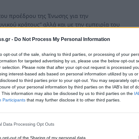
του προέδρου της Ένωσης για την
ωνικού κράτους” αλλά και με την εμπειρία του
ταδώσει στο κοινό την αντίληψη και την
s.gr -
Do Not Process My Personal Information
ιοδοτικά και Εργασιακά θέματα.
to opt-out of the sale, sharing to third parties, or processing of your per
τι “
με τους νόμους που προώθησε η Κυβέρνηση
formation for targeted advertising by us, please use the below opt-out s
ια τη δημοσιονομική επαναρρύθμιση του
r selection. Please note that after your opt-out request is processed y
 του να μην αυξηθούν πέραν του 2,5% του ΑΕΠ
eing interest-based ads based on personal information utilized by us or
disclosed to third parties prior to your opt-out. You may separately opt-
ύξησης των συνταξιούχων τις αμέσως επόμενες
losure of your personal information by third parties on the IAB’s list of
. This information may also be disclosed by us to third parties on the
IA
Participants
that may further disclose it to other third parties.
ση των παροχών του ως μέθοδο της βιωσιμοτητάς
 επαναρτίωση των αποθεμάτικών των Ταμείων
l Data Processing Opt Outs
διψούσε για γνώση και πληροφορίες
o opt-out of the Sharing of my personal data.