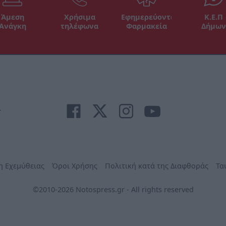
Άμεση
Χρήσιμα
Εφημερεύοντα
Κ.Ε.Π
Ανάγκη
τηλέφωνα
Φαρμακεία
Δήμων
r
η Εχεμύθειας
Όροι Χρήσης
Πολιτική κατά της Διαφθοράς
Τα
©2010-2026 Notospress.gr - All rights reserved