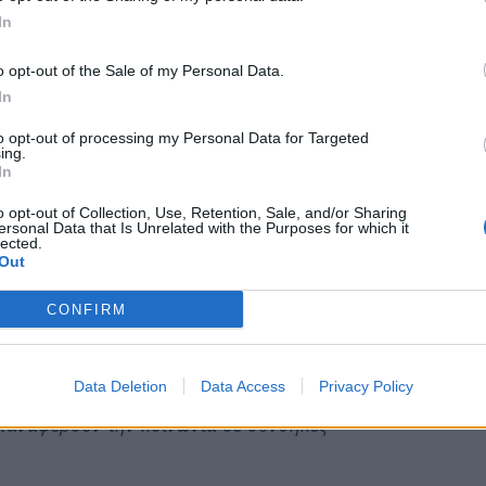
 καταργήσει ακόμη και όσα Εργασιακά Συστήματα
In
ειναν. Αυτό οδηγεί σε μοιραία συρρίκνωση και
o opt-out of the Sale of my Personal Data.
In
τα του Ασφαλιστικού ανέφερε ότι “
στο
to opt-out of processing my Personal Data for Targeted
ing.
άλο ποσοστό το εφάπαξ των εξερχομένων στη
In
συντάξιες που χορηγούνται σε συνταξιούχους
o opt-out of Collection, Use, Retention, Sale, and/or Sharing
 νέου φόρου στις συντάξεις (ΛΑΦΚΑ) και
ersonal Data that Is Unrelated with the Purposes for which it
lected.
εις, συμπαρασύροντας έτσι σε ακόμη δραστικότερη
Out
 όλα αυτά χωρίς να αποκλείεται περαιτέρω
ς.
CONFIRM
λύουν το Κοινωνικό Κράτος Δικαίου που
Data Deletion
Data Access
Privacy Policy
ολλών δεκαετιών και με τη συνεισφορά των
επαναφέρουν την κοινωνία σε συνθήκες