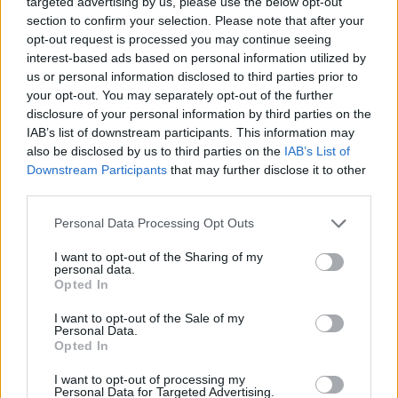
targeted advertising by us, please use the below opt-out
section to confirm your selection. Please note that after your
opt-out request is processed you may continue seeing
interest-based ads based on personal information utilized by
us or personal information disclosed to third parties prior to
your opt-out. You may separately opt-out of the further
disclosure of your personal information by third parties on the
IAB’s list of downstream participants. This information may
Ως χώρο διεξαγωγής προτείνω την Κωνσταντίνου
also be disclosed by us to third parties on the
IAB’s List of
Downstream Participants
that may further disclose it to other
Παλαιολόγου από το ύψος της παλαιάς νομαρχίας ,
third parties.
διασταύρωση με την Όθωνος Αμαλίας μέχρι το ύψος
της Πινακοθήκης που θα παραμείνει κλειστή για τα
Personal Data Processing Opt Outs
οχήματα ,εκτός από τα οχήματα τροφοδοσίας για
I want to opt-out of the Sharing of my
personal data.
συγκεκριμένες ώρες. Εκτός από την προβολή
Opted In
τοπικών εμπορικών, βιοτεχνικών , μεταποιητικών
I want to opt-out of the Sale of my
επιχειρήσεων αξίζει να σημειωθεί πως το Shopping
Personal Data.
Opted In
Festival θα περιλαμβάνει μια σειρά πολιτιστικών
δράσεων, happenings και events που θα
I want to opt-out of processing my
Personal Data for Targeted Advertising.