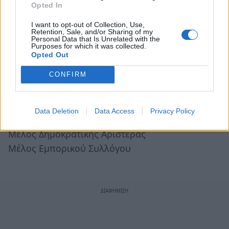
διοργανώνονται είτε από τα μαγαζιά είτε τους
Opted In
πολιτιστικούς συλλόγους του Δήμου, αλλά και από
I want to opt-out of Collection, Use,
τα Μουσεία της πόλης.
Retention, Sale, and/or Sharing of my
Personal Data that Is Unrelated with the
Purposes for which it was collected.
Στόχος η Ημέρα (Γιορτή)Εμπόρου να γίνει θεσμός και
Opted Out
να συμβάλει, μαζί με όλες τις άλλες προσπάθειες
CONFIRM
στην αναπτυξιακή ώθηση που όλοι επιθυμούν για το
Δήμο της Σπάρτης» .
Data Deletion
Data Access
Privacy Policy
Κακαλέτρης Παναγιώτης του Φωτίου
Μέλος Δημοκρατικής Αριστεράς
Μέλος Εμπορικού Συλλόγου