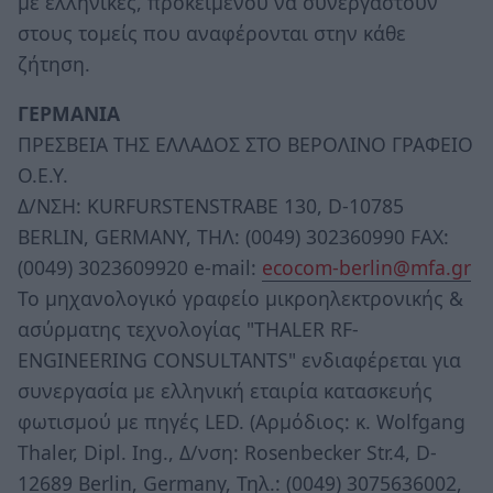
με ελληνικές, προκειμένου να συνεργαστούν
στους τομείς που αναφέρονται στην κάθε
ζήτηση.
ΓΕΡΜΑΝΙΑ
ΠΡΕΣΒΕΙΑ ΤΗΣ ΕΛΛΑΔΟΣ ΣΤΟ ΒΕΡΟΛΙΝΟ ΓΡΑΦΕΙΟ
Ο.Ε.Υ.
Δ/ΝΣΗ: KURFURSTENSTRABE 130, D-10785
BERLIN, GERMANY, ΤΗΛ: (0049) 302360990 FAX:
(0049) 3023609920 e-mail:
ecocom-berlin@mfa.gr
Το μηχανολογικό γραφείο μικροηλεκτρονικής &
ασύρματης τεχνολογίας "ΤHALER RF-
ENGINEERING CONSULTANTS" ενδιαφέρεται για
συνεργασία με ελληνική εταιρία κατασκευής
φωτισμού με πηγές LED. (Αρμόδιος: κ. Wolfgang
Thaler, Dipl. Ing., Δ/νση: Rosenbecker Str.4, D-
12689 Berlin, Germany, Τηλ.: (0049) 3075636002,