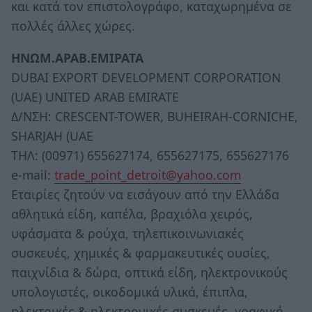
και κατά τον επιστολογράφο, καταχωρημένα σε
πολλές άλλες χώρες.
ΗΝΩΜ.ΑΡΑΒ.ΕΜΙΡΑΤΑ
DUBAI EXPORT DEVELOPMENT CORPORATION
(UAE) UNITED ARAB EMIRATE
Δ/ΝΣΗ: CRESCENT-TOWER, BUHEIRAH-CORNICHE,
SHARJAH (UAE
ΤΗΛ: (00971) 655627174, 655627175, 655627176
e-mail:
trade_point_detroit@yahoo.com
Εταιρίες ζητούν να εισάγουν από την Ελλάδα
αθλητικά είδη, καπέλα, βραχιόλα χειρός,
υφάσματα & ρούχα, τηλεπικοινωνιακές
συσκευές, χημικές & φαρμακευτικές ουσίες,
παιχνίδια & δώρα, οπτικά είδη, ηλεκτρονικούς
υπολογιστές, οικοδομικά υλικά, έπιπλα,
ηλεκτρικές & ηλεκτρονικές συσκευές, γραφική