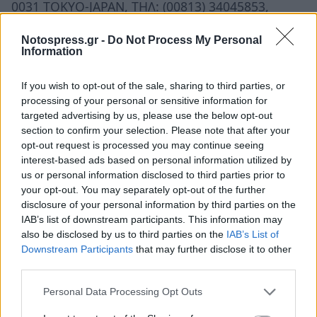
0031 TOKYO-JAPAN, ΤΗΛ: (00813) 34045853,
34041195 FAX: (00813) 34045845 e-mail:
ecocom-
Notospress.gr -
Do Not Process My Personal
tokyo@mfa.gr
web site:
www.greekemb.jp
Information
Η εταιρία τροφίμων "NICHIREI FRESH INC."
(
http://www.nichirei.co.jp/english/index.html
)
If you wish to opt-out of the sale, sharing to third parties, or
processing of your personal or sensitive information for
ενδιαφέρεται να εισάγει κατεψυγμένες γαρίδες
targeted advertising by us, please use the below opt-out
από την Ελλάδα. (Αρμόδιος: Κ. Μοtohiro Kiuchi,
section to confirm your selection. Please note that after your
Διεύθυνση ηλεκτ. ταχυδρομείου:
opt-out request is processed you may continue seeing
interest-based ads based on personal information utilized by
kiuchim@nichirei.co.jp
, Δ/νση: 6-19-20, Tsukiji,
us or personal information disclosed to third parties prior to
Chuo-Ku, Tokyo, Japan, Tηλ.: (0081) 332482229).
your opt-out. You may separately opt-out of the further
disclosure of your personal information by third parties on the
ΙΣΠΑΝΙΑ
IAB’s list of downstream participants. This information may
SHWE MARE S.L.
also be disclosed by us to third parties on the
IAB’s List of
Downstream Participants
that may further disclose it to other
Δ/ΝΣΗ: CALLE ISLA CANOSA, 35, POIO-36005,
third parties.
PONTEVEDRA, SPAIN
Personal Data Processing Opt Outs
ΤΗΛ: (0034) 88660005 FAX: (0034) 986870787 e-
mail:
comercial@shwemare.com