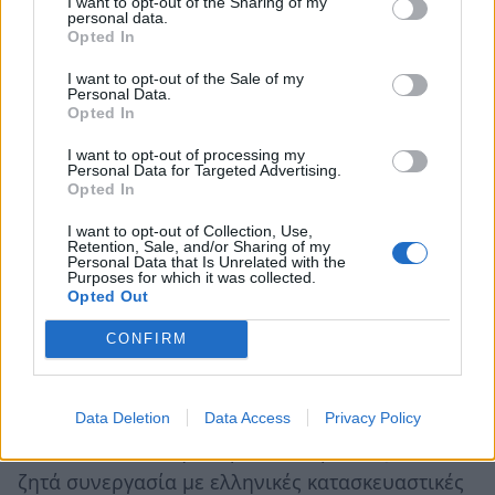
I want to opt-out of the Sharing of my
personal data.
Η εταιρία "SHWE MARE S.L.", που
Opted In
δραστηριοποιείται στον κλάδο των νωπών &
I want to opt-out of the Sale of my
κατεψυγμένων θαλασσινών, ενδιαφέρεται για
Personal Data.
Opted In
συνεργασία με αντίστοιχες ελληνικές του
κλάδου. (Αρμόδιος: Κ. Diego, Mobil: 0034-
I want to opt-out of processing my
Personal Data for Targeted Advertising.
673088046).
Opted In
ΣΕΝΕΓΑΛΗ
I want to opt-out of Collection, Use,
Retention, Sale, and/or Sharing of my
Groupe BENJA S.A.
Personal Data that Is Unrelated with the
Purposes for which it was collected.
Δ/ΝΣΗ: K3-BTP SARL_BENJA SA 44, MERMOZ
Opted Out
PYROTECHNIE, BP: 29.711, DAKAR
CONFIRM
ΤΗΛ: (00221) 338204014, 774501759 FAX: (00221)
338607178 e-mail:
issakane@k3btp.com
web site:
http://sillidemba.blogspot.com
Data Deletion
Data Access
Privacy Policy
Η κατασκευαστική εταιρία "Groupe BENJA S.A."
ζητά συνεργασία με ελληνικές κατασκευαστικές