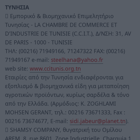
ΤΥΝΗΣΙΑ
 Εμπορικό & Βιομηχανικό Επιμελητήριο
Τυνησίας - LA CHAMBRE DE COMMERCE ET
D'INDUSTRIE DE TUNISIE (C.C.I.T.), Δ/ΝΣΗ: 31, AV
DE PARIS - 1000 - TUNISIE
ΤΗΛ: (00216) 71949166, 71247322 FAX: (00216)
71949167 e-mail:
steelhana@yahoo.fr
web site:
www.ccitunis.org.tn
Εταιρίες από την Τυνησία ενδιαφέρονται για
εξοπλισμό & βιομηχανικά είδη για μεταποίηση
αγροτικών προϊόντων, κυρίως σαρδέλα & τόνο
από την Ελλάδα. (Αρμόδιος: Κ. ZOGHLAMI
MOHSEN GERANT, τηλ.: 00216 73671333, Fax :
00216 73674677, E-mail:
sidi.jabeur@planet.tn
).
 SHAMSY COMPANY, θυγατρική του Ομίλου
AREM, 8, rue 8601, Zone Industrielle, Charguia 1