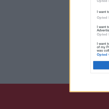
Opted 
I want t
Opted 
I want 
Advertis
Opted 
I want t
of my P
was col
Opted 