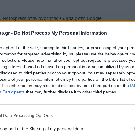
 Notospress όταν αναζητάς ειδήσεις στη Google
οσθήκη ως προτιμώμενη πηγή
s.gr -
Do Not Process My Personal Information
τα αποτελέσματα της Google
to opt-out of the sale, sharing to third parties, or processing of your per
formation for targeted advertising by us, please use the below opt-out s
r selection. Please note that after your opt-out request is processed y
eing interest-based ads based on personal information utilized by us or
disclosed to third parties prior to your opt-out. You may separately opt-
οροτεχνικών πραγματοποιείται εκδήλωση στη
losure of your personal information by third parties on the IAB’s list of
. This information may also be disclosed by us to third parties on the
IA
α έχει ενημερωτικό χαρακτήρα θα
Participants
that may further disclose it to other third parties.
Inn την Δευτέρα 19 Δεκεμβρίου ώρα 6 το
οίκηση του 11ου Περιφερειακού Τμήματος του
 θα παρευρεθούν και μέλη της κεντρικής
l Data Processing Opt Outs
o opt-out of the Sharing of my personal data.