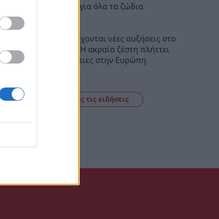
Προβλέψεις για όλα τα ζώδια
08:20
Guardian: Έρχονται νέες αυξήσεις στο
ελαιόλαδο – Η ακραία ζέστη πλήττει
τις καλλιέργειες στην Ευρώπη
23:19
Δείτε όλες τις ειδήσεις