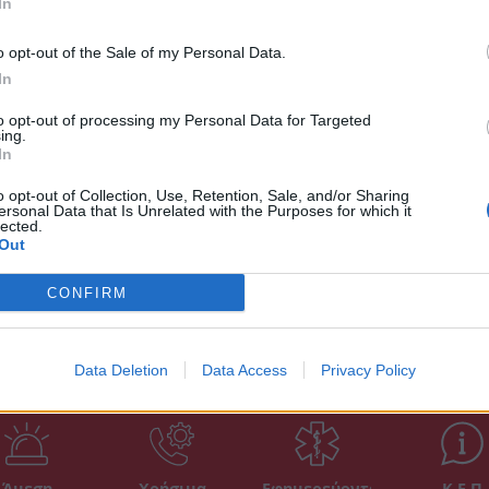
In
o opt-out of the Sale of my Personal Data.
In
to opt-out of processing my Personal Data for Targeted
ing.
In
o opt-out of Collection, Use, Retention, Sale, and/or Sharing
ersonal Data that Is Unrelated with the Purposes for which it
lected.
Out
CONFIRM
Data Deletion
Data Access
Privacy Policy
Άμεση
Χρήσιμα
Εφημερεύοντα
Κ.Ε.Π