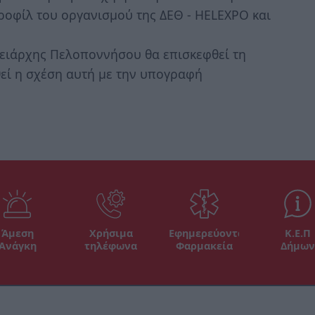
προφίλ του οργανισμού της ΔΕΘ - HELEXPO και
ειάρχης Πελοποννήσου θα επισκεφθεί τη
εί η σχέση αυτή με την υπογραφή
Άμεση
Χρήσιμα
Εφημερεύοντα
Κ.Ε.Π
Ανάγκη
τηλέφωνα
Φαρμακεία
Δήμων