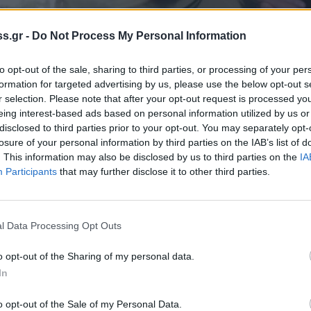
s.gr -
Do Not Process My Personal Information
to opt-out of the sale, sharing to third parties, or processing of your per
formation for targeted advertising by us, please use the below opt-out s
r selection. Please note that after your opt-out request is processed y
eing interest-based ads based on personal information utilized by us or
disclosed to third parties prior to your opt-out. You may separately opt-
losure of your personal information by third parties on the IAB’s list of
 Notospress όταν αναζητάς ειδήσεις στη Google
. This information may also be disclosed by us to third parties on the
IA
Participants
that may further disclose it to other third parties.
οσθήκη ως προτιμώμενη πηγή
τα αποτελέσματα της Google
l Data Processing Opt Outs
o opt-out of the Sharing of my personal data.
In
σία της Περιφέρειας Πελοποννήσου με τον
ονίκης για την ανάπτυξη του εκθεσιακού
o opt-out of the Sale of my Personal Data.