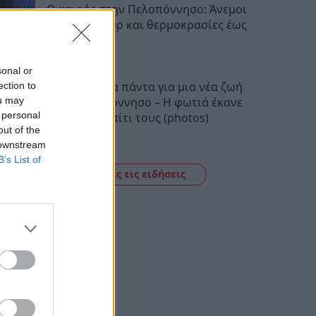
Ο καιρός στην Πελοπόννησο: Άνεμοι
έως 5 μποφόρ και θερμοκρασίες έως
38 βαθμούς
22:28
sonal or
Πούλησαν τα πάντα για μια νέα ζωή
ection to
στην Πελοπόννησο – Η φωτιά έκανε
ou may
 personal
στάχτη το σπίτι τους (photos)
out of the
22:06
 downstream
B’s List of
Δείτε όλες τις ειδήσεις