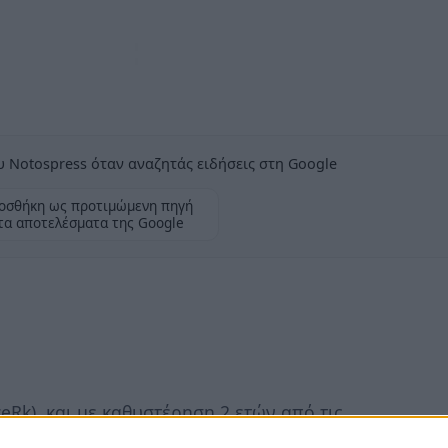
 Notospress όταν αναζητάς ειδήσεις στη Google
οσθήκη ως προτιμώμενη πηγή
τα αποτελέσματα της Google
zeRk), και με καθυστέρηση 2 ετών από τις
) σε σχέδιο νόμου σχετικό με τα Σχέδια