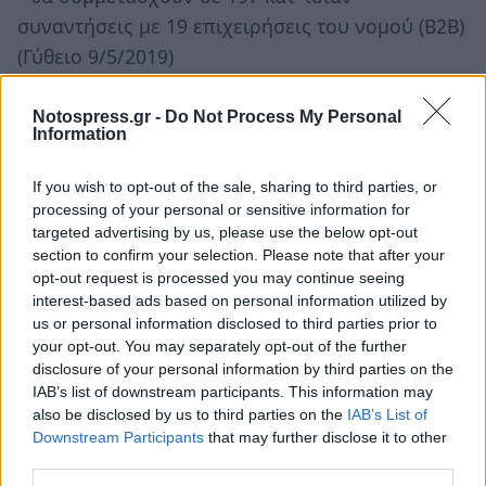
συναντήσεις με 19 επιχειρήσεις του νομού (Β2Β)
(Γύθειο 9/5/2019)
• θα ξεναγηθούν στη Μονεμβάσια και στον
Μυστρά (10 και 11/5 αντίστοιχα)
Notospress.gr -
Do Not Process My Personal
Information
• θα συμμετάσχουν σε εκδήλωση στο ξενοδοχείο
Κινστέρνα στις 10/05/2019 όπου θα
If you wish to opt-out of the sale, sharing to third parties, or
παρουσιαστεί το επενδυτικό και εξαγωγικό
processing of your personal or sensitive information for
targeted advertising by us, please use the below opt-out
προφίλ του νομού μας
section to confirm your selection. Please note that after your
opt-out request is processed you may continue seeing
Ταυτόχρονα, έχει διοργανωθεί:
interest-based ads based on personal information utilized by
α) παράλληλη συνεδρία όπου ο κ.
us or personal information disclosed to third parties prior to
Παπαπαναγιώτου Κώστας, Αναπληρωτής Γενικός
your opt-out. You may separately opt-out of the further
disclosure of your personal information by third parties on the
Διευθυντής του Οργανισμού Ασφάλισης
IAB’s list of downstream participants. This information may
Εξαγωγικών Πιστώσεων θα δεχτεί επιχειρήσεις
also be disclosed by us to third parties on the
IAB’s List of
που επιθυμούν να ενημερωθούν για τις
Downstream Participants
that may further disclose it to other
third parties.
υπηρεσίες ασφάλισης που προσφέρει ο