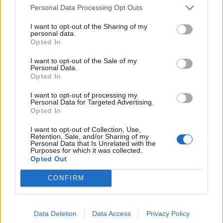
Οργανισμός (καλύψεις εξαγωγών) (Πάνθεον,
Personal Data Processing Opt Outs
Γύθειο 9/5/2019) και
I want to opt-out of the Sharing of my
β) εκπαιδευτικό σεμινάριο από τον κ.
personal data.
Opted In
Παπαστεργιόπουλο Γιώργο, Διευθυντή
I want to opt-out of the Sale of my
Πληροφόρησης και Υποστήριξης Επιχειρήσεων
Personal Data.
του Enterprise Greece, με θέμα "Τα σωστά
Opted In
βήματα για επιτυχημενες εξαγωγές" (αίθουσα
I want to opt-out of processing my
Personal Data for Targeted Advertising.
του Επιμελητηρίου, Γύθειο, 9/5/2019)
Opted In
I want to opt-out of Collection, Use,
Δείτε το αναλυτικό πρόγραμμα
εδώ
Retention, Sale, and/or Sharing of my
Personal Data that Is Unrelated with the
Purposes for which it was collected.
Opted Out
CONFIRM
Data Deletion
Data Access
Privacy Policy