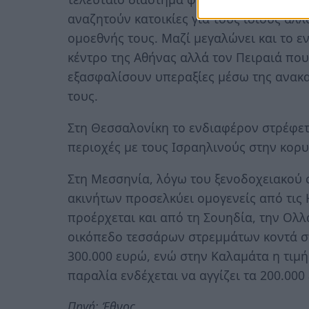
αναζητούν κατοικίες για τους ίδιους αλλ
ομοεθνής τους. Μαζί μεγαλώνει και το 
κέντρο της Αθήνας αλλά τον Πειραιά που
εξασφαλίσουν υπεραξίες µέσω της ανακ
τους.
Στη Θεσσαλονίκη το ενδιαφέρον στρέφετ
περιοχές με τους Ισραηλινούς στην κορ
Στη Μεσσηνία, λόγω του ξενοδοχειακού 
ακινήτων προσελκύει ομογενείς από τις 
προέρχεται και από τη Σουηδία, την Ολλα
οικόπεδο τεσσάρων στρεμμάτων κοντά σ
300.000 ευρώ, ενώ στην Καλαμάτα η τιμ
παραλία ενδέχεται να αγγίζει τα 200.000
Πηγή: Έθνος