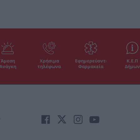
Άμεση
Χρήσιμα
Εφημερεύοντα
Κ.Ε.Π
Ανάγκη
τηλέφωνα
Φαρμακεία
Δήμων
r