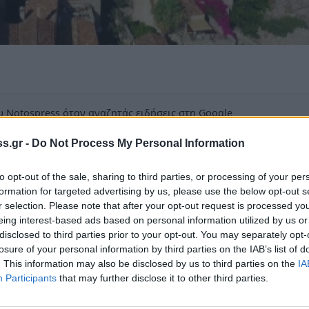
 Notospress όταν αναζητάς ειδήσεις στη Google
οσθήκη ως προτιμώμενη πηγή
s.gr -
Do Not Process My Personal Information
τα αποτελέσματα της Google
to opt-out of the sale, sharing to third parties, or processing of your per
formation for targeted advertising by us, please use the below opt-out s
r selection. Please note that after your opt-out request is processed y
eing interest-based ads based on personal information utilized by us or
disclosed to third parties prior to your opt-out. You may separately opt-
losure of your personal information by third parties on the IAB’s list of
εκτάσεις γης βρίσκεται η Λακωνία. Το
. This information may also be disclosed by us to third parties on the
IA
 στραμμένο σταθερά σε Μάνη, Ελαφόνησο και
Participants
that may further disclose it to other third parties.