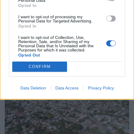
Personal Data.
Opted In
I want to opt-out of processing my
Personal Data for Targeted Advertising.
Μεγαλόπολη: Επιβεβαιώθηκε κρούσμα
Opted In
ευλογιάς αιγοπροβάτων – Ανησυχία στους
I want to opt-out of Collection, Use,
κτηνοτρόφους
Retention, Sale, and/or Sharing of my
Personal Data that Is Unrelated with the
27/05/2026 15:28
Purposes for which it was collected.
Opted Out
CONFIRM
Data Deletion
Data Access
Privacy Policy