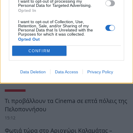
I want to opt-out of processing my
Personal Data for Targeted Advertising.
Opted In
I want to opt-out of Collection, Use,
Retention, Sale, and/or Sharing of my
Personal Data that Is Unrelated with the
Purposes for which it was collected.
Opted Out
CONFIRM
Data Deletion
Data Access
Privacy Policy
Ροή Ειδήσεων
Τι προβάλλουν τα Cinema σε επτά πόλεις της
Πελοποννήσου
15:12
Φωτιά τώρα στο Αριοχώρι Καλαμάτας –