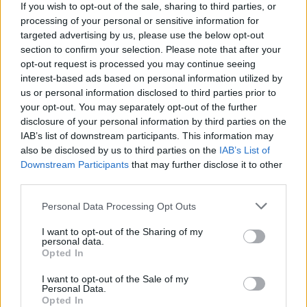
If you wish to opt-out of the sale, sharing to third parties, or
Η Ομοσπονδία Λακωνίας εκπροσωπήθηκε στη
processing of your personal or sensitive information for
Συνέλευση με τους τρεις αντιπροσώπους της,
targeted advertising by us, please use the below opt-out
section to confirm your selection. Please note that after your
κ.κ. Σωτήριο Ηλιόπουλο, Ιωάννη Παναρίτη και
opt-out request is processed you may continue seeing
Σωτήριο Ροϊνό.
interest-based ads based on personal information utilized by
Η παράταξη του προέδρου του απερχόμενου
us or personal information disclosed to third parties prior to
your opt-out. You may separately opt-out of the further
Διοικητικού Συμβουλίου κ. Γιώργου Καββαθά
disclosure of your personal information by third parties on the
συγκέντρωσε το 49,01% των ψήφων και 25 από
IAB’s list of downstream participants. This information may
τις 51 έδρες. Με την παράταξη αυτή κατήλθε ως
also be disclosed by us to third parties on the
IAB’s List of
Downstream Participants
that may further disclose it to other
υποψήφιος και ο πρόεδρος του Επιμελητήριου
third parties.
Λακωνίας κ. Ιωάννης Παναρίτης, όπου και
εκλέχθηκε μέλος του Διοικητικού Συμβουλίου
Personal Data Processing Opt Outs
της Συνομοσπονδίας.
I want to opt-out of the Sharing of my
personal data.
Opted In
I want to opt-out of the Sale of my
Personal Data.
Opted In