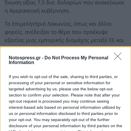
Ένωση αξίας 7,5 δισ. δολαρίων που ανακοίνωσε
η Αμερικανική κυβέρνηση.
Το Επιμελητήριό Λακωνίας, όπως και άλλοι
φορείς, ανέδειξαν το θέμα που προέκυψε
εξαιτίας μιας εμπορικής διαμάχης μεταξύ ΕΕ και
ΗΠΑ που αφορά σε άλλες χώρες και άσχετους με
την οικονομίας μας τομείς (αεροναυπηγική
Notospress.gr -
Do Not Process My Personal
Information
βιομηχανία). Έχει αποτραπεί η επιβολή στα δύο
βασικά μας εξαγωγικά προϊόντα (ελαιόλαδο,
If you wish to opt-out of the sale, sharing to third parties, or
ελιές), αλλά, δυστυχώς, δεν εξαιρέθηκε το
processing of your personal or sensitive information for
σύνολο των ελληνικών προϊόντων από την
targeted advertising by us, please use the below opt-out
section to confirm your selection. Please note that after your
επιβολή επιπρόσθετων εμπορικών κυρώσεων
opt-out request is processed you may continue seeing
και για το λόγο αυτό θα πρέπει το Υπουργείο
interest-based ads based on personal information utilized by
Αγροτικής Ανάπτυξης και Τροφίμων να
us or personal information disclosed to third parties prior to
your opt-out. You may separately opt-out of the further
επιστρατευθεί για την προστασία τους.
disclosure of your personal information by third parties on the