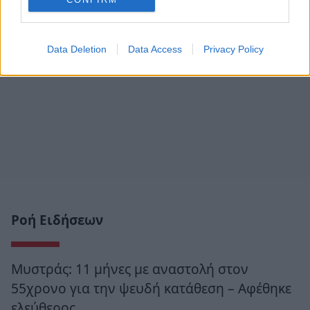
Data Deletion
Data Access
Privacy Policy
Ροή Ειδήσεων
Μυστράς: 11 μήνες με αναστολή στον
55χρονο για την ψευδή κατάθεση – Αφέθηκε
ελεύθερος