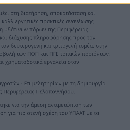
ές, στη διατήρηση, αποκατάσταση και
 καλλιεργητικές πρακτικές ανανέωσης
ση υδάτινων πόρων της Περιφέρειας
και διάχυσης πληροφόρησης προς τον
τον δευτερογενή και τριτογενή τομέα, στην
προβολή των ΠΟΠ και ΠΓΕ τοπικών προϊόντων,
αι χρηματοδοτικά εργαλεία στον
αγροτών - Επιμελητηρίων με τη δημιουργία
ης Περιφέρειας Πελοποννήσου.
τηκε για την άμεση αντιμετώπιση των
ση για πιο στενή σχέση του ΥΠΑΑΤ με τα