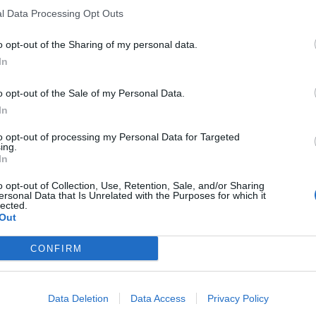
ία με το Υπουργείο σε θέματα που άπτονται
l Data Processing Opt Outs
γροτικό και επιχειρηματικό κόσμο.
o opt-out of the Sharing of my personal data.
In
τηριακού Συμβουλίου Πελοποννήσου και
κ. Βαγγέλης Ξυγκώρος και οι Πρόεδροι των
o opt-out of the Sale of my Personal Data.
ς, Αρκαδίας Γιάννης Τρουπής, Κορινθίας
In
νης Παναρίτης,κατέθεσαν στον Υπουργό μια
to opt-out of processing my Personal Data for Targeted
 πολιτικών προώθησης της Περιφερειακής
ing.
In
χειρηματικότητας, με στόχο τη βελτίωση της
ικών περιοχών, την διαφοροποίηση του
o opt-out of Collection, Use, Retention, Sale, and/or Sharing
ersonal Data that Is Unrelated with the Purposes for which it
σηδόθηκεστον εμπορικό και εξαγωγικό
lected.
Out
ποννήσου.
CONFIRM
ο φαινόμενο της ερημοποίησης της υπαίθρου,
αναδεικνύοντας τα πλεονεκτήματα της κάθε
κίνητρα και εξειδικευμένα προγράμματα
Data Deletion
Data Access
Privacy Policy
οποίηση της.