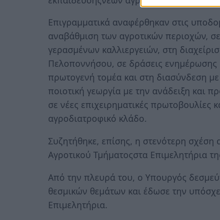
Επιγραμματικά αναφέρθηκαν στις υποδομ
αναβάθμιση των αγροτικών περιοχών, σε
γερασμένων καλλιεργειών, στη διαχείρι
Πελοποννήσου, σε δράσεις ενημέρωσης 
πρωτογενή τομέα και στη διασύνδεση με 
ποιοτική γεωργία με την ανάδειξη και 
σε νέες επιχειρηματικές πρωτοβουλίες κ
αγροδιατροφικό κλάδο.
Συζητήθηκε, επίσης, η στενότερη σχέση 
Αγροτικού Τμήματοςστα Επιμελητήρια τ
Από την πλευρά του, ο Υπουργός δεσμεύ
θεσμικών θεμάτων και έδωσε την υπόσχε
Επιμελητήρια.