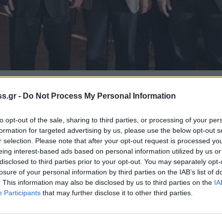
s.gr -
Do Not Process My Personal Information
 Notospress όταν αναζητάς ειδήσεις στη Google
to opt-out of the sale, sharing to third parties, or processing of your per
οσθήκη ως προτιμώμενη πηγή
formation for targeted advertising by us, please use the below opt-out s
τα αποτελέσματα της Google
r selection. Please note that after your opt-out request is processed y
eing interest-based ads based on personal information utilized by us or
disclosed to third parties prior to your opt-out. You may separately opt-
losure of your personal information by third parties on the IAB’s list of
. This information may also be disclosed by us to third parties on the
IA
Participants
that may further disclose it to other third parties.
γό Αγροτικής Ανάπτυξης και Τροφίμων κ.
βρίου 2019 τα Επιμελητήρια της Περιφέρειας