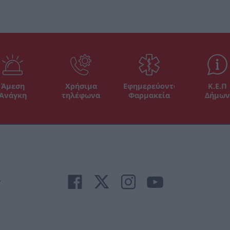
Άμεση
Χρήσιμα
Εφημερεύοντα
Κ.Ε.Π
Ανάγκη
τηλέφωνα
Φαρμακεία
Δήμων
r