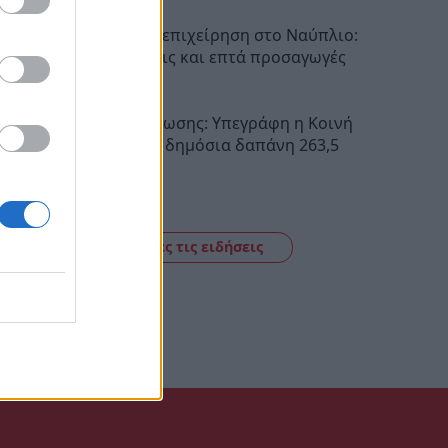
Αστυνομική επιχείρηση στο Ναύπλιο:
Έξι συλλήψεις και επτά προσαγωγές
11:21
Σχέδια Βελτίωσης: Υπεγράφη η Κοινή
Απόφαση με δημόσια δαπάνη 263,5
εκατ. ευρώ
11:09
Δείτε όλες τις ειδήσεις