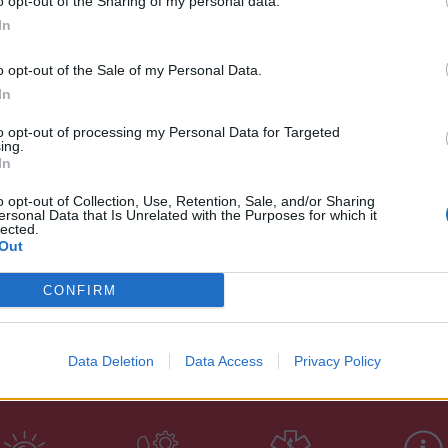
o opt-out of the Sharing of my personal data.
ας παρουσιάζει και ο Πειραιάς, αφού 27,3%
In
ους είναι κλειστά.
o opt-out of the Sale of my Personal Data.
In
to opt-out of processing my Personal Data for Targeted
ing.
In
o opt-out of Collection, Use, Retention, Sale, and/or Sharing
ersonal Data that Is Unrelated with the Purposes for which it
lected.
Out
CONFIRM
Data Deletion
Data Access
Privacy Policy