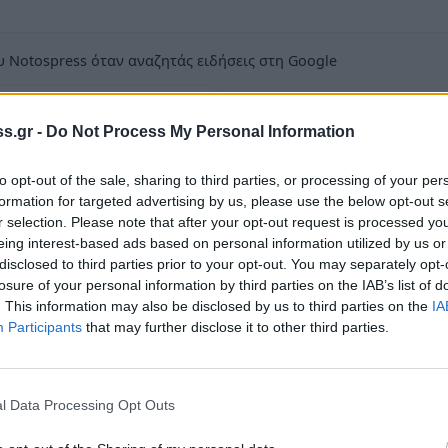
 Notospress όταν αναζητάς ειδήσεις στη Google
οσθήκη ως προτιμώμενη πηγή
τα αποτελέσματα της Google
s.gr -
Do Not Process My Personal Information
to opt-out of the sale, sharing to third parties, or processing of your per
formation for targeted advertising by us, please use the below opt-out s
r selection. Please note that after your opt-out request is processed y
eing interest-based ads based on personal information utilized by us or
θήνας έχουν κλείσει την τελευταία διετία,
disclosed to third parties prior to your opt-out. You may separately opt-
losure of your personal information by third parties on the IAB’s list of
των έναντι των ανοιχτών συνεχίζει να
. This information may also be disclosed by us to third parties on the
IA
,4% που ήταν τον Αύγουστο του 2011 και
Participants
that may further disclose it to other third parties.
 τα αποτελέσματα έρευνας της ΕΣΕΕ. Στο
εμπορικές επιχειρήσεις και 9.275 συνεχίζουν
 οδός Σταδίου είναι ο δρόμος που έχει
l Data Processing Opt Outs
 κλειστών καταστημάτων να φθάνει το 42%.