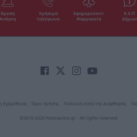
Άμεση
Χρήσιμα
Εφημερεύοντα
Κ.Ε.Π
Ανάγκη
τηλέφωνα
Φαρμακεία
Δήμων
r
η Εχεμύθειας
Όροι Χρήσης
Πολιτική κατά της Διαφθοράς
Τα
©2010-2026 Notospress.gr - All rights reserved