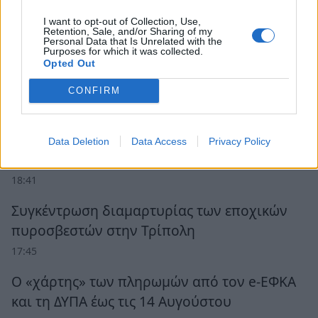
I want to opt-out of Collection, Use,
Retention, Sale, and/or Sharing of my
Personal Data that Is Unrelated with the
Purposes for which it was collected.
Opted Out
Ροή Ειδήσεων
CONFIRM
Τι σημαίνει ρήτρα διαφυγής για την
ενέργεια: «Ανάσα» 1 δισ. έως το 2028 για
Data Deletion
Data Access
Privacy Policy
επενδύσεις, τι αλλάζει για τους πολίτες
18:41
Συγκέντρωση διαμαρτυρίας των εποχικών
πυροσβεστών στην Τρίπολη
17:45
Ο «χάρτης» των πληρωμών από τον e-ΕΦΚΑ
και τη ΔΥΠΑ έως τις 14 Αυγούστου