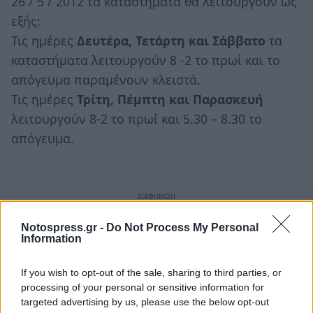
26 / 5 / 2012 τα καταστήματα θα λειτουργούν ως
εξής:
Τις ημέρες
Δευτέρα, Τετάρτη και Σάββατο
τα
καταστήματα λειτουργούν 8 -2 το πρωί και το
απόγευμα παραμένουν κλειστά.
Τις ημέρες
Τρίτη, Πέμπτη και Παρασκευή
λειτουργούν 8-2 το πρωί και 5.30 – 8.30 το
απόγευμα.
Notospress.gr -
Do Not Process My Personal
Information
If you wish to opt-out of the sale, sharing to third parties, or
processing of your personal or sensitive information for
targeted advertising by us, please use the below opt-out