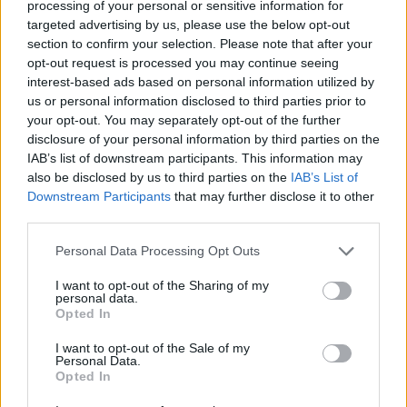
processing of your personal or sensitive information for
μεταβλητότητας ή ύφεσης, αφού βασίζεται σε
targeted advertising by us, please use the below opt-out
συνδρομές, έχει επαναλαμβανόμενα έσοδα και
section to confirm your selection. Please note that after your
opt-out request is processed you may continue seeing
ρευστότητα.
interest-based ads based on personal information utilized by
us or personal information disclosed to third parties prior to
Σε ό,τι αφορά τη Forthnet, τόνισε ότι με την
your opt-out. You may separately opt-out of the further
επένδυση της BCP η εταιρεία θα απαλλαγεί από
disclosure of your personal information by third parties on the
IAB’s list of downstream participants. This information may
το μεγάλο βάρος των χρεών της, θα ενισχυθεί με
also be disclosed by us to third parties on the
IAB’s List of
νέα κεφάλαια μέσω της United Group, θα γίνουν
Downstream Participants
that may further disclose it to other
σημαντικές επενδύσεις σε υψηλής ποιότητας
third parties.
τηλεοπτικό περιεχόμενο για να βελτιωθεί το
Personal Data Processing Opt Outs
προϊόν της εταιρείας στην ψυχαγωγία και στον
I want to opt-out of the Sharing of my
αθλητισμό, ώστε να αυξήσει τους συνδρομητές
personal data.
της Nοva, αλλά και επενδύσεις σε υπηρεσίες
Opted In
Διαδικτύου και κινητής τηλεφωνίας. Ο 52χρονος
I want to opt-out of the Sale of my
Personal Data.
σήμερα Σταθόπουλος, πέραν του πρόσφατου
Opted In
deal για τη WIND, έχει ηγηθεί σειράς μεγάλων