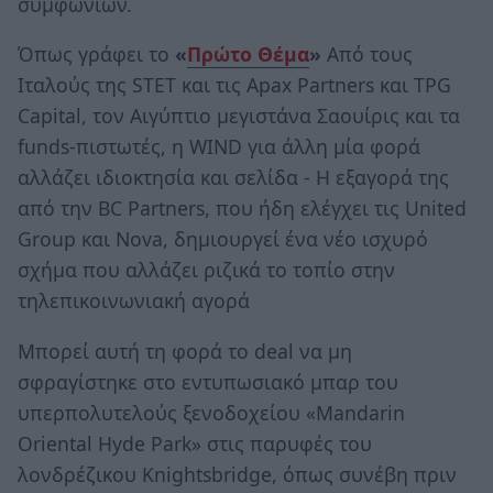
συμφωνιών.
Όπως γράφει το
«
Πρώτο Θέμα
»
Από τους
Ιταλούς της STET και τις Apax Partners και TPG
Capital, τον Αιγύπτιο μεγιστάνα Σαουίρις και τα
funds-πιστωτές, η WIND για άλλη μία φορά
αλλάζει ιδιοκτησία και σελίδα - Η εξαγορά της
από την BC Partners, που ήδη ελέγχει τις United
Group και Νova, δημιουργεί ένα νέο ισχυρό
σχήμα που αλλάζει ριζικά το τοπίο στην
τηλεπικοινωνιακή αγορά
Μπορεί αυτή τη φορά το deal να μη
σφραγίστηκε στο εντυπωσιακό μπαρ του
υπερπολυτελούς ξενοδοχείου «Mandarin
Oriental Hyde Park» στις παρυφές του
λονδρέζικου Knightsbridge, όπως συνέβη πριν