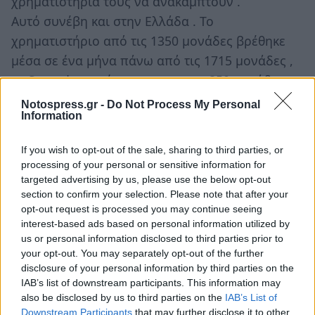
χρηματιστήρια τους να ανακάμπτουν .
Αυτό συνέβη και στην Ελλάδα . Το
χρηματιστήριο από τις 1350 μονάδες βρέθηκε
μέσα σε ένα μήνα πάνω από τις 1715 μονάδες ,
τα Spread υποχώρησαν προς τις 850 μονάδες ,
είχαμε για πρώτη φορά διεθνείς επενδυτικούς
Notospress.gr -
Do Not Process My Personal
Information
οίκους να δημοσιεύουν θετικές εκθέσεις για
ελληνικές μετοχές . Το “κερασάκι” στην τούρτα
If you wish to opt-out of the sale, sharing to third parties, or
ήρθε και έδεσε με την φιλική πρόταση εξαγοράς
processing of your personal or sensitive information for
της Εθνικής προς την ΑΛΦΑ , με στόχο την
targeted advertising by us, please use the below opt-out
section to confirm your selection. Please note that after your
σταθεροποίηση του τραπεζικού συστήματος και
opt-out request is processed you may continue seeing
την ενεργοποίηση της ελληνικής οικονομίας .
interest-based ads based on personal information utilized by
us or personal information disclosed to third parties prior to
your opt-out. You may separately opt-out of the further
disclosure of your personal information by third parties on the
IAB’s list of downstream participants. This information may
also be disclosed by us to third parties on the
IAB’s List of
Downstream Participants
that may further disclose it to other