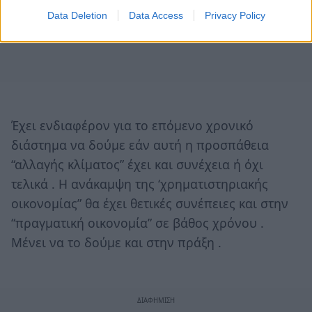
Data Deletion
Data Access
Privacy Policy
Έχει ενδιαφέρον για το επόμενο χρονικό
διάστημα να δούμε εάν αυτή η προσπάθεια
“αλλαγής κλίματος” έχει και συνέχεια ή όχι
τελικά . H ανάκαμψη της ‘χρηματιστηριακής
οικονομίας” θα έχει θετικές συνέπειες και στην
“πραγματική οικονομία” σε βάθος χρόνου .
Μένει να το δούμε και στην πράξη .