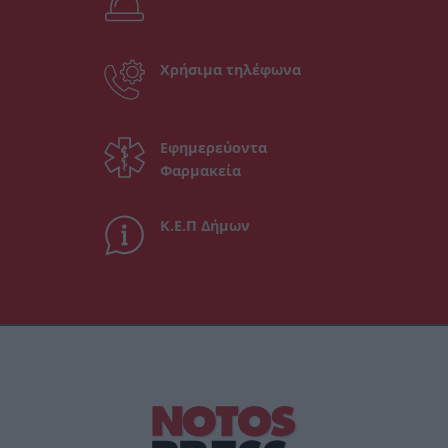
Χρήσιμα τηλέφωνα
Εφημερεύοντα
Φαρμακεία
Κ.Ε.Π Δήμων