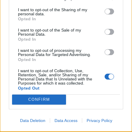
Διοίκησης κατέθεσε Ερώτηση προς τους
I want to opt-out of the Sharing of my
Υπουργούς Εσωτερικών, Αποκέντρωσης και
personal data.
Opted In
Ηλεκτρονικής Διακυβέρνησης, κ. Γ. Ραγκούση,
Εθνικής Άμυνας, κ. Ε. Βενιζέλο, Παιδείας, Δια
I want to opt-out of the Sale of my
Personal Data.
Βίου Μάθησης και Θρησκευμάτων, κ. Α.
Opted In
Διαμαντοπούλου και Οικονομικών, κ. Γ.
I want to opt-out of processing my
Παπακωνσταντίνου σχετικά με την καταβολή
Personal Data for Targeted Advertising.
Opted In
των υποχρεώσεων της πολιτείας στο Κ.Τ.Ε.Λ.
Λακωνίας.
I want to opt-out of Collection, Use,
Retention, Sale, and/or Sharing of my
Personal Data that Is Unrelated with the
Ζητά απαντήσεις από τους αρμόδιους
Purposes for which it was collected.
Opted Out
υπουργούς:
1. Για ποιoύς λόγους η πολιτεία δεν εκπληρώνει
CONFIRM
τις υποχρεώσεις της και δεν αποπληρώνει τις
οφειλές της προς το Κ.Τ.Ε.Λ. Λακωνίας,
Data Deletion
Data Access
Privacy Policy
προκαλώντας έτσι πολλαπλά προβλήματα στην