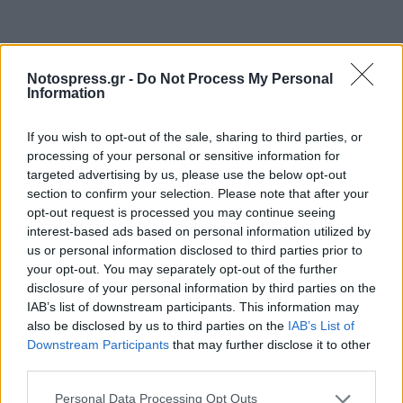
Notospress.gr -
Do Not Process My Personal
Information
If you wish to opt-out of the sale, sharing to third parties, or
processing of your personal or sensitive information for
targeted advertising by us, please use the below opt-out
section to confirm your selection. Please note that after your
opt-out request is processed you may continue seeing
interest-based ads based on personal information utilized by
us or personal information disclosed to third parties prior to
your opt-out. You may separately opt-out of the further
disclosure of your personal information by third parties on the
IAB’s list of downstream participants. This information may
also be disclosed by us to third parties on the
IAB’s List of
Ο Βουλευτής Νομού Λακωνίας, κ.
Γρηγόρης
Downstream Participants
that may further disclose it to other
Αποστολάκος
ως υπεύθυνος στον Τομέα
third parties.
Πολιτικής Ευθύνης, Εσωτερικών και Δημόσιας
Personal Data Processing Opt Outs