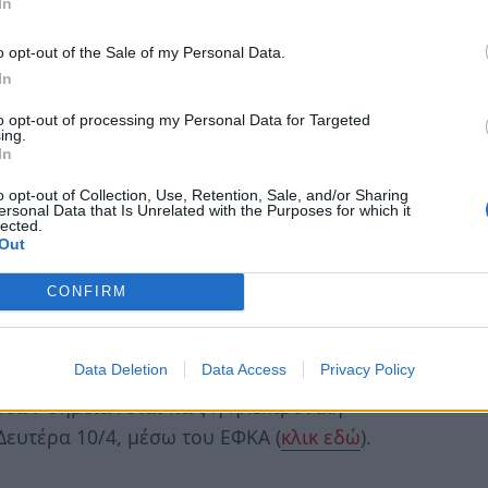
In
6-72 δόσεων,
η οποία αφορά στους
o opt-out of the Sale of my Personal Data.
 υποχρεώσεις τους πριν την ενεργειακή κρίση
In
ειλές που άφησαν απλήρωτες στην Εφορία
to opt-out of processing my Personal Data for Targeted
ν 1η Φεβρουαρίου 2023.
ing.
In
6-72 δόσεων αφορά όσους την 1η
o opt-out of Collection, Use, Retention, Sale, and/or Sharing
ersonal Data that Is Unrelated with the Purposes for which it
σμες ή αρρύθμιστες οφειλές,
ενώ
lected.
Out
 των ρυθμίσεων των 72 ή 120 δόσεων,
CONFIRM
ρώ
και συνοδεύεται από ευεργετήματα
ζικών λογαριασμών.
Data Deletion
Data Access
Privacy Policy
σεων σημειώνεται πως η ηλεκτρονική
Δευτέρα 10/4, μέσω του ΕΦΚΑ (
κλικ εδώ
).