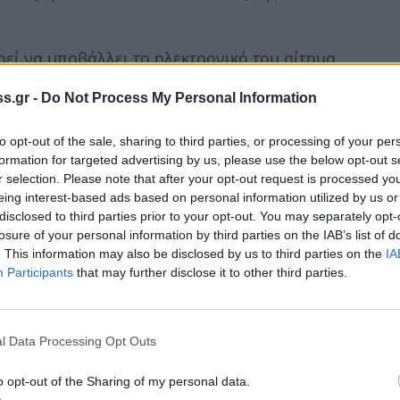
εί να υποβάλλει το ηλεκτρονικό του αίτημα
επιλέγοντας την κατηγορία αιτήματος
s.gr -
Do Not Process My Personal Information
to opt-out of the sale, sharing to third parties, or processing of your per
 οποία αφορά τα χρέη της πανδημίας και θα
formation for targeted advertising by us, please use the below opt-out s
 τη ρύθμιση έως την 1η Φεβρουαρίου 2023.
r selection. Please note that after your opt-out request is processed y
eing interest-based ads based on personal information utilized by us or
ηξιπρόθεσμες οφειλές στο χρονικό διάστημα
disclosed to third parties prior to your opt-out. You may separately opt-
losure of your personal information by third parties on the IAB’s list of
1η Φεβρουαρίου 2023 και τις έχουν ήδη
. This information may also be disclosed by us to third parties on the
IA
δόσεων, δίνεται η δυνατότητα να τις
Participants
that may further disclose it to other third parties.
ων 72 δόσεων, ενώ αν την 1η Νοεμβρίου 2021
άγια ρύθμιση των 24 ή 48 δόσεων η οποία
βαιώθηκαν νέες οφειλές, μετά την 1η
l Data Processing Opt Outs
ιλές μπορούν να ενταχθούν στη νέα ρύθμιση
o opt-out of the Sharing of my personal data.