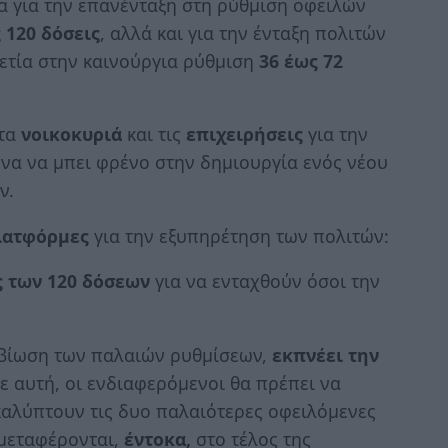
α για την επανένταξη στη ρύθμιση οφειλών
 120 δόσεις
, αλλά και για την ένταξη πολιτών
τία στην καινούργια ρύθμιση
36 έως 72
τα
νοικοκυριά
και τις
επιχειρήσεις
για την
να να μπει φρένο στην δημιουργία ενός νέου
ν.
λατφόρμες
για την εξυπηρέτηση των πολιτών:
ς των 120 δόσεων
για να ενταχθούν όσοι την
ναβίωση των παλαιών ρυθμίσεων,
εκπνέει την
ε αυτή, οι ενδιαφερόμενοι θα πρέπει να
αλύπτουν τις δυο παλαιότερες οφειλόμενες
 μεταφέρονται,
έντοκα,
στο τέλος της