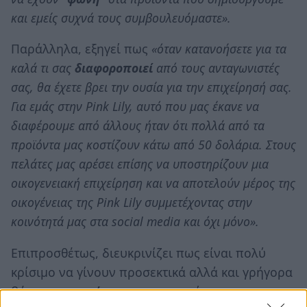
και εμείς συχνά τους συμβουλευόμαστε».
Παράλληλα, εξηγεί πως
«όταν κατανοήσετε για τα
καλά τι σας
διαφοροποιεί
από τους ανταγωνιστές
σας, θα έχετε βρει την ουσία για την επιχείρησή σας.
Για εμάς στην Pink Lily, αυτό που μας έκανε να
διαφέρουμε από άλλους ήταν ότι πολλά από τα
προϊόντα μας κοστίζουν κάτω από 50 δολάρια. Στους
πελάτες μας αρέσει επίσης να υποστηρίζουν μια
οικογενειακή επιχείρηση και να αποτελούν μέρος της
οικογένειας της Pink Lily συμμετέχοντας στην
κοινότητά μας στα social media και όχι μόνο».
Επιπροσθέτως, διευκρινίζει πως είναι πολύ
κρίσιμο να γίνουν προσεκτικά αλλά και γρήγορα
βήματα για
επέκταση
της επιχείρησης και