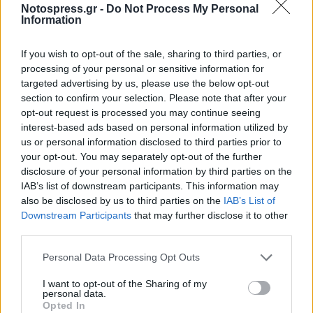
εξυπηρέτησης ενός ολοένα και μεγαλύτερου
Notospress.gr -
Do Not Process My Personal
Information
όγκο πελατών, ενώ κομβική είναι και η
παρουσία στα social media.
«Τα μέσα κοινωνικής
If you wish to opt-out of the sale, sharing to third parties, or
δικτύωσης ήταν πολύτιμα για την ανάπτυξη και την
processing of your personal or sensitive information for
επιτυχία της Pink Lily. Από την αρχή,
targeted advertising by us, please use the below opt-out
section to confirm your selection. Please note that after your
χρησιμοποιήσαμε πλατφόρμες όπως το Instagram
opt-out request is processed you may continue seeing
και το Facebook για να συνδεθούμε απευθείας με
interest-based ads based on personal information utilized by
τους πελάτες»
καταλήγει.
us or personal information disclosed to third parties prior to
your opt-out. You may separately opt-out of the further
Ακολουθήστε το
notospress.gr
στο Google News και
disclosure of your personal information by third parties on the
IAB’s list of downstream participants. This information may
μάθετε πρώτοι
όλες τις ειδήσεις
also be disclosed by us to third parties on the
IAB’s List of
Downstream Participants
that may further disclose it to other
third parties.
TAGS:
ΕΠΙΧΕΙΡΗΣΕΙΣ
ΑΓΟΡΑ
PINK LILY
ΡΟΥΧΑ
Personal Data Processing Opt Outs
ΛΙΑΝΕΜΠΟΡΙΟ
ΗΛΕΚΤΡΟΝΙΚΟ ΛΙΑΝΕΜΠΟΡΙΟ
I want to opt-out of the Sharing of my
E-SHOP
EBAY
FACEBOOK
INSTAGRAM
personal data.
Opted In