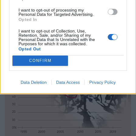
πληθυσμού ή 73.931 άνθρωποι.
I want to opt-out of processing my
Personal Data for Targeted Advertising.
Αξίζει όμως να σημειωθεί ότι ένα χρόνο
Opted In
νωρίτερα καταγράφηκε το χαμηλότερο ποσοστό
I want to opt-out of Collection, Use,
από το 1995, 0,14% ή 14.979 άνθρωποι.
Retention, Sale, and/or Sharing of my
Personal Data that Is Unrelated with the
Purposes for which it was collected.
Opted Out
CONFIRM
Data Deletion
Data Access
Privacy Policy