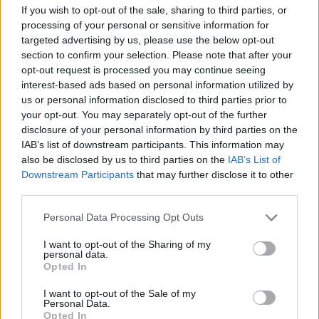
If you wish to opt-out of the sale, sharing to third parties, or
μικρότερο από το 66,45% το 1995.
processing of your personal or sensitive information for
Από το 1995, το ποσοστό αυτό διέγραψε
targeted advertising by us, please use the below opt-out
καθοδική πορεία για φθάσει το 2009 στο
section to confirm your selection. Please note that after your
opt-out request is processed you may continue seeing
χαμηλότερο επίπεδό του στο 39,42%.
interest-based ads based on personal information utilized by
us or personal information disclosed to third parties prior to
Έκτοτε με την Ελλάδα να έχει εισέλθει σε ύφεση
your opt-out. You may separately opt-out of the further
το ποσοστό φτώχειας έκανε στροφή 180 μοιρών
disclosure of your personal information by third parties on the
ανεβαίνοντας υψηλότερα χρόνο με τον χρόνο
IAB’s list of downstream participants. This information may
also be disclosed by us to third parties on the
IAB’s List of
έως το 2014 στο 73,12%.
Downstream Participants
that may further disclose it to other
third parties.
Από το 2014 και έως το 2019 το ποσοστό ξανά
υποχωρεί για να φθάσει στο 64,25% ήτοι 6,89
Personal Data Processing Opt Outs
εκατ. άνθρωποι ζουν καθημερινώς με λιγότερα
I want to opt-out of the Sharing of my
personal data.
από 30 δολάρια ημερησίως.
Opted In
Σε σχέση με το διεθνές όριο φτώχειας, στην
I want to opt-out of the Sale of my
Personal Data.
Ελλάδα το 2019 βρίσκονταν μόλις το 0,69% του
Opted In