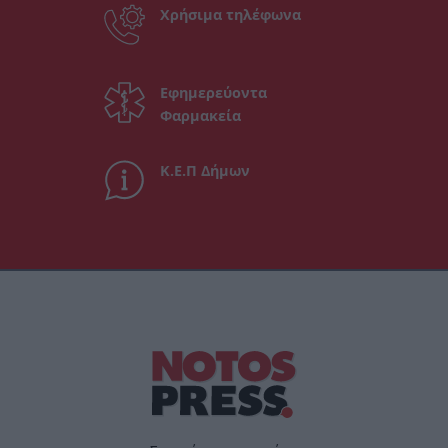
Χρήσιμα τηλέφωνα
Εφημερεύοντα
Φαρμακεία
Κ.Ε.Π Δήμων