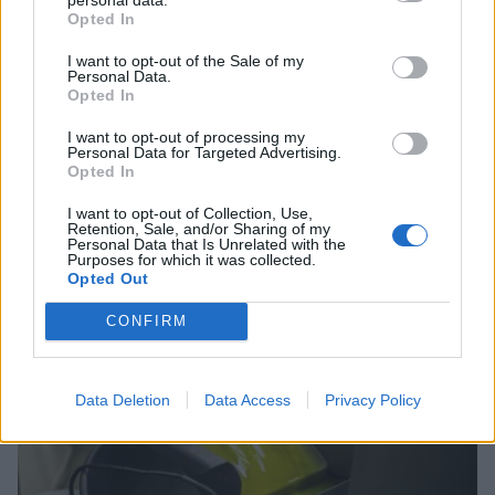
Opted In
I want to opt-out of the Sale of my
Personal Data.
Opted In
Σχέδια Βελτίωσης: Υπεγράφη η Κοινή
I want to opt-out of processing my
Απόφαση με δημόσια δαπάνη 263,5 εκατ.
Personal Data for Targeted Advertising.
Opted In
ευρώ
I want to opt-out of Collection, Use,
08/08/2026 11:09
Retention, Sale, and/or Sharing of my
Personal Data that Is Unrelated with the
Purposes for which it was collected.
Opted Out
CONFIRM
Data Deletion
Data Access
Privacy Policy