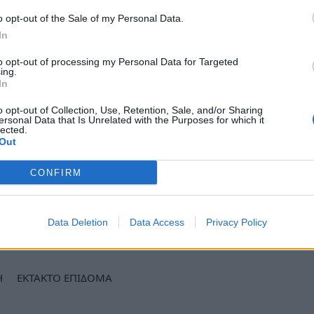
 και οι τακτικές καταβολές των μηνιαίων
o opt-out of the Sale of my Personal Data.
 τον
ΟΠΕΚΑ
.
In
υνεπείς στην εξαγγελία του πρωθυπουργού
to opt-out of processing my Personal Data for Targeted
ήριξη των πλέον ευάλωτων συμπολιτών μας,
ing.
In
τακτων επιδομάτων από τον ΟΠΕΚΑ, που θα
αυξημένων οικονομικών αναγκών των
o opt-out of Collection, Use, Retention, Sale, and/or Sharing
ersonal Data that Is Unrelated with the Purposes for which it
ής έκτακτης στήριξης βρίσκεται η ελληνική
lected.
Out
ι ηλικιωμένοι συμπολίτες μας. Με πλήρη
τη που έχει μεγαλύτερη ανάγκη, το υπουργείο
CONFIRM
συνεχίσει».
ews και μάθετε πρώτοι
όλες τις ειδήσεις
Data Deletion
Data Access
Privacy Policy
Η
ΕΚΤΑΚΤΟ ΕΠΙΔΟΜΑ