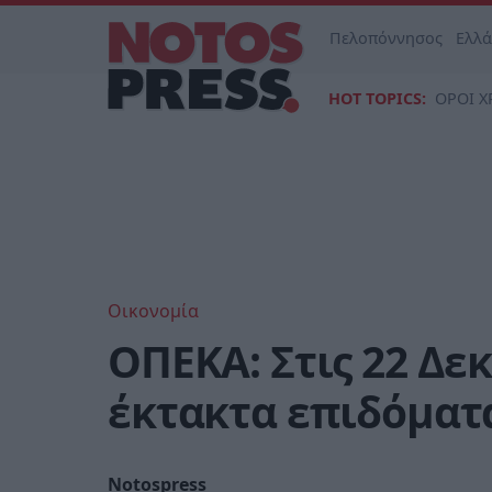
Πελοπόννησος
Ελλ
HOT TOPICS:
ΟΡΟΙ Χ
Οικονομία
ΟΠΕΚΑ: Στις 22 Δε
έκτακτα επιδόματ
Notospress