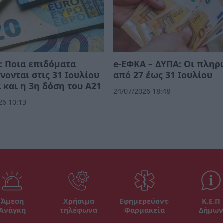
 Ποια επιδόματα
e-ΕΦΚΑ – ΔΥΠΑ: Οι πλη
ονται στις 31 Ιουλίου
από 27 έως 31 Ιουλίου
 και η 3η δόση του Α21
24/07/2026 18:48
26 10:13
Άμεση
Χρήσιμα
Εφημερεύοντα
Κ.Ε.Π
Ανάγκη
τηλέφωνα
Φαρμακεία
Δήμων