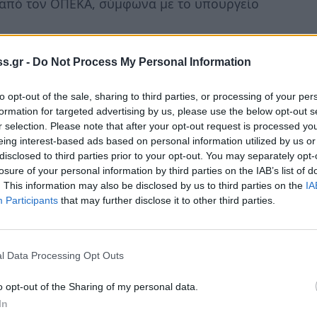
 από τον ΟΠΕΚΑ, σύμφωνα με το υπουργείο
s.gr -
Do Not Process My Personal Information
ής και Οικογένειας αναφέρει:
to opt-out of the sale, sharing to third parties, or processing of your per
,5 δόση επιπλέον, ενδεικτικά μία
formation for targeted advertising by us, please use the below opt-out s
r selection. Please note that after your opt-out request is processed y
 επίδομα παιδιού 140 ευρώ, θα λάβει 350
eing interest-based ads based on personal information utilized by us or
disclosed to third parties prior to your opt-out. You may separately opt-
losure of your personal information by third parties on the IAB’s list of
θα ανέλθει στα 200 ευρώ.
. This information may also be disclosed by us to third parties on the
IA
ο εισόδημα θα λάβουν μισό της μηνιαίας
Participants
that may further disclose it to other third parties.
ύξηση του 8% που ξεκίνησε από τον
l Data Processing Opt Outs
λιστου υπερήλικα θα λάβουν έκτακτη
o opt-out of the Sharing of my personal data.
In