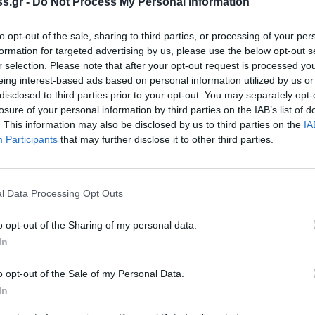
s.gr -
Do Not Process My Personal Information
ου και της ευρύτερης περιοχής ενώ τα
άτα.
to opt-out of the sale, sharing to third parties, or processing of your per
formation for targeted advertising by us, please use the below opt-out s
r selection. Please note that after your opt-out request is processed y
υκτικά, ενώ κυριολεκτικά δεν υπάρχει
eing interest-based ads based on personal information utilized by us or
υτοκίνητα των επισκεπτών που παρκάρουν και
disclosed to third parties prior to your opt-out. You may separately opt-
ν να επισκεφθούν τα καταστήματα και την
losure of your personal information by third parties on the IAB’s list of
. This information may also be disclosed by us to third parties on the
IA
Participants
that may further disclose it to other third parties.
…
l Data Processing Opt Outs
o opt-out of the Sharing of my personal data.
In
o opt-out of the Sale of my Personal Data.
In