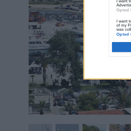
I want 
Advertis
Opted 
I want t
of my P
was col
Opted 