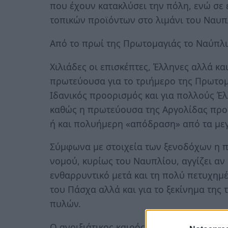
που έχουν κατακλύσει την πόλη, ενώ σε 
τοπικών προϊόντων στο λιμάνι του Ναυπ
Από το πρωί της Πρωτομαγιάς το Ναύπλι
Χιλιάδες οι επισκέπτες, Έλληνες αλλά κα
πρωτεύουσα για το τριήμερο της Πρωτομ
Ιδανικός προορισμός και για πολλούς Έ
καθώς η πρωτεύουσα της Αργολίδας προσ
ή και πολυήμερη «απόδραση» από τα μεγ
Σύμφωνα με στοιχεία των ξενοδόχων η π
νομού, κυρίως του Ναυπλίου, αγγίζει αν 
ενθαρρυντικό μετά και τη πολύ πετυχημ
του Πάσχα αλλά και για το ξεκίνημα της
πυλών.
Ο ανοιξιάτικος καιρός της Πρωτομαγιάς 