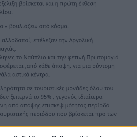
εξελιξη βρίσκεται και η πρώτη έκθεση
λίου.
ο « βουλιάζει» από κόσμο.
ι αλλοδαποί, επέλεξαν την Αργολική
αγιάς.
λληνες το Ναύπλιο και την φετινή Πρωτομαγιά
φέρεται ,από κάθε άποψη, για μια σύντομη
άλα αστικά κέντρα.
ληρότητα σε τουριστικές μονάδες όλου του
δεν ξεπερνά το 95% , γεγονός ιδιαίτερα
ένη από άποψης επισκεψιμότητας περίοδό
 τουριστικής περιόδου που βρίσκεται προ των
έχει διευκολύνει τους επισκέπτες της πόλης