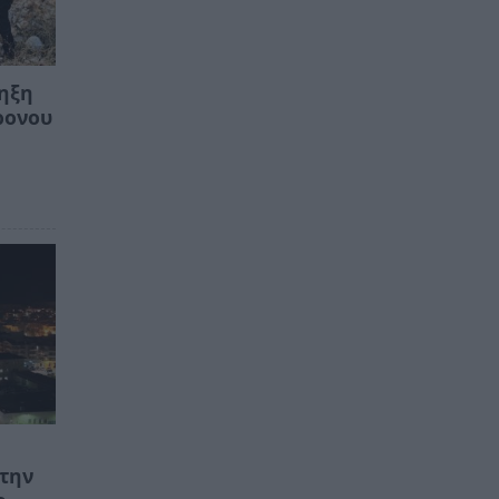
ληξη
ρονου
 την