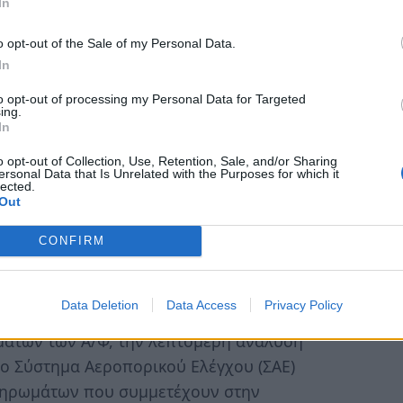
In
ρικής Τακτικής (ΚΕΑΤ) και της 117 ΠΜ,
η οποία βρίσκεται στη Βορειοδυτική
o opt-out of the Sale of my Personal Data.
In
to opt-out of processing my Personal Data for Targeted
ing.
ησης
In
o opt-out of Collection, Use, Retention, Sale, and/or Sharing
ersonal Data that Is Unrelated with the Purposes for which it
 οποία επιτυγχάνεται με την δημιουργία
lected.
Out
 Το Προσωπικό που συμμετέχει στην
με, «Υψηλούς Ρυθμούς», «Αληθοφανή
CONFIRM
Z «Τριβή» και -ως ένα βαθμό- στη
τιμετωπίσει στις επιχειρήσεις.
Data Deletion
Data Access
Privacy Policy
των Αποτελεσμάτων Αυτό επιτυγχάνεται
μάτων των Α/Φ, την λεπτομερή ανάλυση
ο Σύστημα Αεροπορικού Ελέγχου (ΣΑΕ)
ληρωμάτων που συμμετέχουν στην