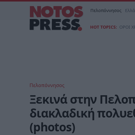
Πελοπόννησος
Ελλ
HOT TOPICS:
ΟΡΟΙ Χ
Πελοπόννησος
Ξεκινά στην Πελο
διακλαδική πολυε
(photos)