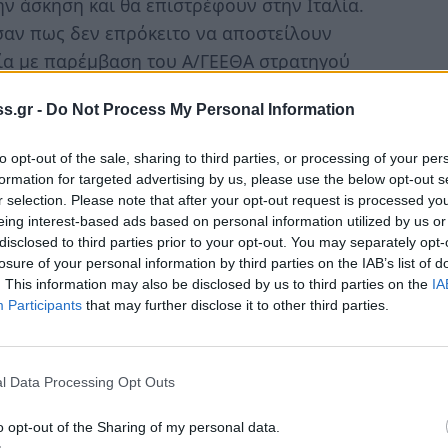
την άσκηση και θα επιστρέφουν στην Ιταλία.
σαν πως δεν επρόκειτο να αποστείλουν
ία με παρέμβαση του Α/ΓΕΕΘΑ στρατηγού
16. Οι ΗΠΑ θα μετάσχουν επίσης στην
s.gr -
Do Not Process My Personal Information
γικά UAV ΜQ-9 Reaper,
«θεριστές των
to opt-out of the sale, sharing to third parties, or processing of your per
formation for targeted advertising by us, please use the below opt-out s
ειδική ομάδα η οποία θα σκανάρει στόχους με
r selection. Please note that after your opt-out request is processed y
ομβαρδίζουν» τα αεροσκάφη. Επίσης στον
eing interest-based ads based on personal information utilized by us or
disclosed to third parties prior to your opt-out. You may separately opt-
-30
(ρωσικής κατασκευής),
ιορδανικά
F-16,
losure of your personal information by third parties on the IAB’s list of
ραβικά
F-15, ένα κυπριακό ελικόπτερο
. This information may also be disclosed by us to third parties on the
IA
Participants
that may further disclose it to other third parties.
με προσωπικό πληροφοριών και ο Καναδάς με
l Data Processing Opt Outs
o opt-out of the Sharing of my personal data.
 «Ηνίοχος», εκτελείται σε ετήσια βάση,