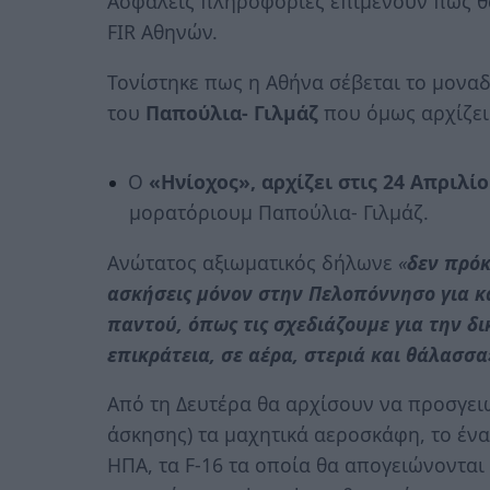
Ασφαλείς πληροφορίες επιμένουν πως θα 
FIR Αθηνών.
Τονίστηκε πως η Αθήνα σέβεται το μονα
του
Παπούλια- Γιλμάζ
που όμως αρχίζει 
Ο
«Ηνίοχος»,
αρχίζει στις 24 Απριλί
μορατόριουμ Παπούλια- Γιλμάζ.
Ανώτατος αξιωματικός δήλωνε
«
δεν πρόκ
ασκήσεις μόνον στην Πελοπόννησο για κ
παντού, όπως τις σχεδιάζουμε για την δ
επικράτεια, σε αέρα, στεριά και θάλασσα
Από τη Δευτέρα θα αρχίσουν να προσγε
άσκησης) τα μαχητικά αεροσκάφη, το ένα
ΗΠΑ, τα F-16 τα οποία θα απογειώνονται