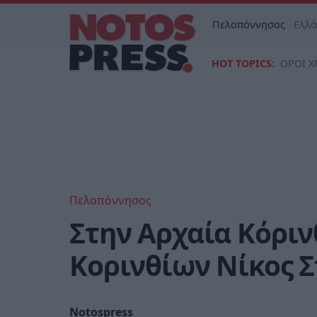
Πελοπόννησος
Ελλ
HOT TOPICS:
ΟΡΟΙ Χ
Πελοπόννησος
Στην Αρχαία Κόριν
Κορινθίων Νίκος 
Notospress