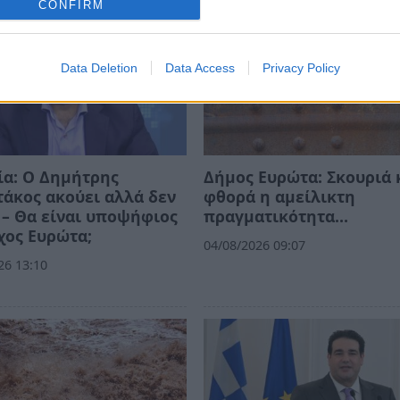
CONFIRM
Data Deletion
Data Access
Privacy Policy
ία: Ο Δημήτρης
Δήμος Ευρώτα: Σκουριά 
άκος ακούει αλλά δεν
φθορά η αμείλικτη
 – Θα είναι υποψήφιος
πραγματικότητα…
χος Ευρώτα;
04/08/2026 09:07
26 13:10