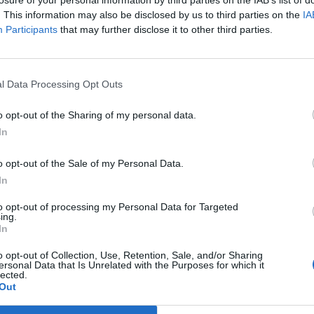
 Κόρινθο
, όπως κάθε δεύτερη Δευτέρα του
losure of your personal information by third parties on the IAB’s list of
. This information may also be disclosed by us to third parties on the
IA
α συνομιλήσει και να ενημερώσει το τοπικό
Participants
that may further disclose it to other third parties.
λιξη (κυκλοφοριακή μελέτη, διαμόρφωση
l Data Processing Opt Outs
ου Δημοτικού σχολείου, συζήτησε τα
 καθώς και τις εξελίξεις στο θέμα
o opt-out of the Sharing of my personal data.
Δεκάδες όμως ήταν και οι απλοί κάτοικοι του
In
έματα καθημερινότητα.
o opt-out of the Sale of my Personal Data.
In
ews και μάθετε πρώτοι
όλες τις ειδήσεις
to opt-out of processing my Personal Data for Targeted
ing.
In
ΝΙΚΟΛΑΟΣ ΣΤΑΥΡΕΛΗΣ
ΑΡΧΑΙΑ ΚΟΡΙΝΘΟΣ
o opt-out of Collection, Use, Retention, Sale, and/or Sharing
ersonal Data that Is Unrelated with the Purposes for which it
lected.
Out