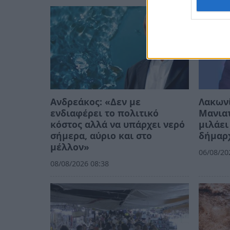
Ανδρεάκος: «Δεν με
Λακων
ενδιαφέρει το πολιτικό
Μανιατ
κόστος αλλά να υπάρχει νερό
μιλάει
σήμερα, αύριο και στο
δήμαρ
μέλλον»
06/08/20
08/08/2026 08:38